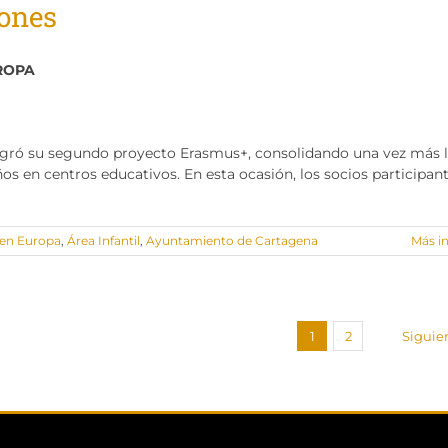
iones
ROPA
logró su segundo proyecto Erasmus+, consolidando una vez más l
ños en centros educativos. En esta ocasión, los socios participant
 en Europa
,
Área Infantil
,
Ayuntamiento de Cartagena
Más i
1
2
Siguie