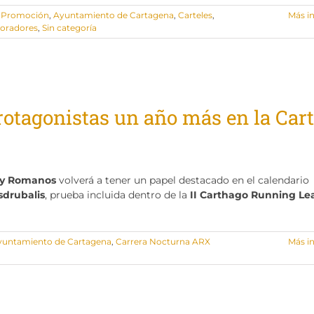
e Promoción
,
Ayuntamiento de Cartagena
,
Carteles
,
Más i
boradores
,
Sin categoría
otagonistas un año más en la Car
s y Romanos
volverá a tener un papel destacado en el calendario
drubalis
, prueba incluida dentro de la
II Carthago Running L
yuntamiento de Cartagena
,
Carrera Nocturna ARX
Más i