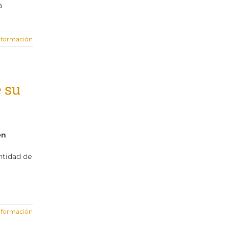
a
nformación
e su
en
ntidad de
nformación