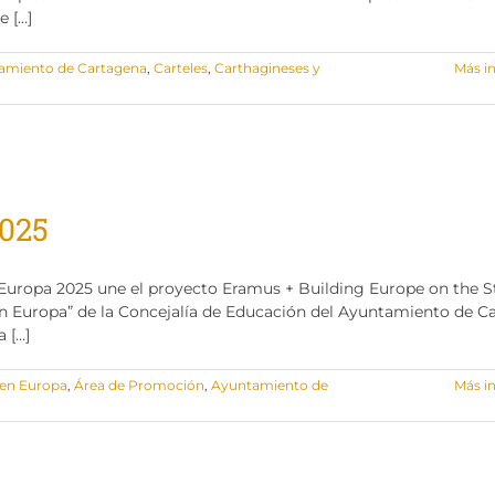
e […]
amiento de Cartagena
,
Carteles
,
Carthagineses y
Más i
2025
Europa 2025 une el proyecto Eramus + Building Europe on the S
n Europa” de la Concejalía de Educación del Ayuntamiento de C
 […]
 en Europa
,
Área de Promoción
,
Ayuntamiento de
Más i