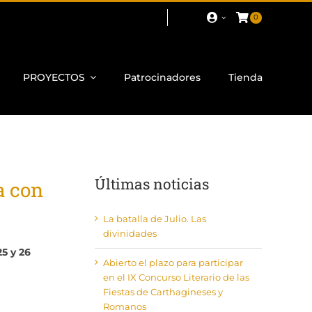
0
PROYECTOS
Patrocinadores
Tienda
Últimas noticias
a con
La batalla de Julio. Las
divinidades
25 y 26
Abierto el plazo para participar
en el IX Concurso Literario de las
Fiestas de Carthagineses y
Romanos