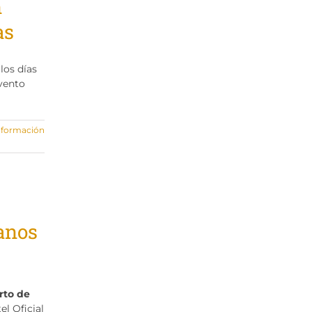
n
as
los días
evento
nformación
manos
rto de
el Oficial