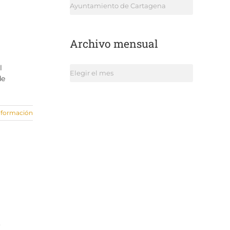
Categorías
Archivo mensual
l
Archivo
de
mensual
nformación
o