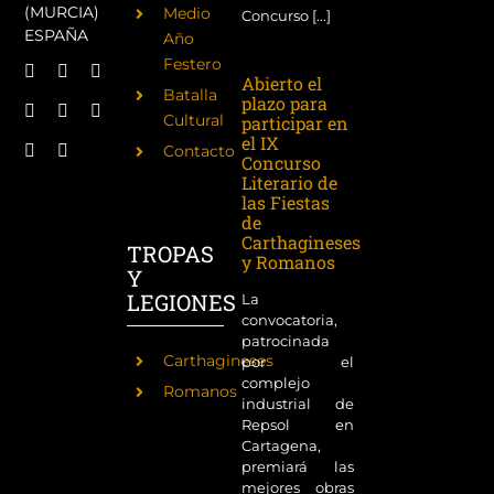
(MURCIA)
Medio
Concurso [...]
ESPAÑA
Año
Festero
Abierto el
Batalla
plazo para
Cultural
participar en
el IX
Contacto
Concurso
Literario de
las Fiestas
de
Carthagineses
TROPAS
y Romanos
Y
LEGIONES
La
convocatoria,
patrocinada
Carthagineses
por el
complejo
Romanos
industrial de
Repsol en
Cartagena,
premiará las
mejores obras