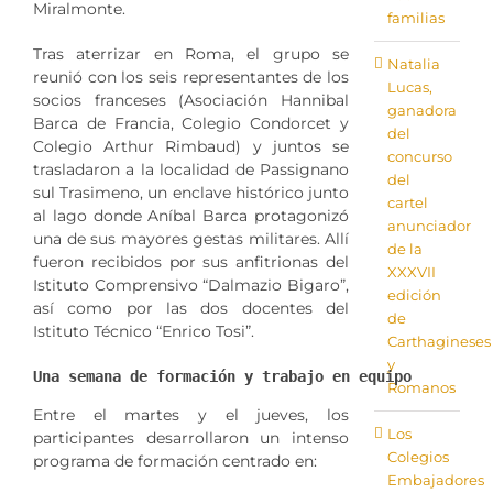
Miralmonte.
familias
Tras aterrizar en Roma, el grupo se
Natalia
reunió con los seis representantes de los
Lucas,
socios franceses (Asociación Hannibal
ganadora
Barca de Francia, Colegio Condorcet y
del
Colegio Arthur Rimbaud) y juntos se
concurso
trasladaron a la localidad de Passignano
del
sul Trasimeno, un enclave histórico junto
cartel
al lago donde Aníbal Barca protagonizó
anunciador
una de sus mayores gestas militares. Allí
de la
fueron recibidos por sus anfitrionas del
XXXVII
Istituto Comprensivo “Dalmazio Bigaro”,
edición
así como por las dos docentes del
de
Istituto Técnico “Enrico Tosi”.
Carthagineses
y
Una semana de formación y trabajo en equipo
Romanos
Entre el martes y el jueves, los
Los
participantes desarrollaron un intenso
Colegios
programa de formación centrado en:
Embajadores