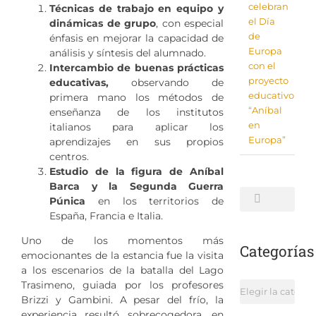
celebran
Técnicas de trabajo en equipo y
el Día
dinámicas de grupo
, con especial
de
énfasis en mejorar la capacidad de
Europa
análisis y síntesis del alumnado.
con el
Intercambio de buenas prácticas
proyecto
educativas,
observando de
educativo
primera mano los métodos de
“Aníbal
enseñanza de los institutos
en
italianos para aplicar los
Europa”
aprendizajes en sus propios
centros.
Estudio de la figura de Aníbal
Barca y la Segunda Guerra
Buscar:
Púnica
en los territorios de
España, Francia e Italia.
Uno de los momentos más
Categorías
emocionantes de la estancia fue la visita
a los escenarios de la batalla del Lago
Trasimeno, guiada por los profesores
Categorías
Brizzi y Gambini. A pesar del frío, la
experiencia resultó sobrecogedora, en