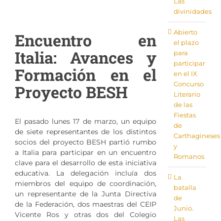
Las
Tienda
divinidades
Abierto
Encuentro en
el plazo
Italia: Avances y
para
participar
Formación en el
en el IX
Concurso
Proyecto BESH
Literario
de las
Fiestas
El pasado lunes 17 de marzo, un equipo
de
de siete representantes de los distintos
Carthagineses
socios del proyecto BESH partió rumbo
y
a Italia para participar en un encuentro
Romanos
clave para el desarrollo de esta iniciativa
educativa. La delegación incluía dos
La
miembros del equipo de coordinación,
batalla
un representante de la Junta Directiva
de
de la Federación, dos maestras del CEIP
Junio.
Vicente Ros y otras dos del Colegio
Las