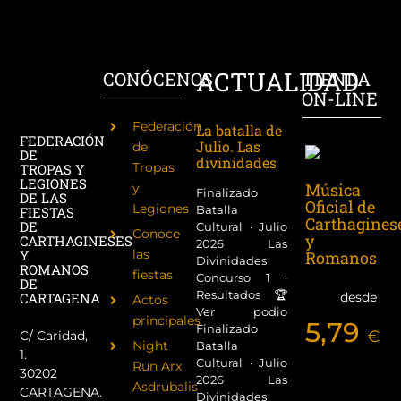
ACTUALIDAD
CONÓCENOS
TIENDA
ON-LINE
Federación
La batalla de
FEDERACIÓN
Julio. Las
de
DE
divinidades
Tropas
TROPAS Y
LEGIONES
Música
y
Finalizado
DE LAS
Oficial de
Legiones
Batalla
FIESTAS
Carthagines
DE
Cultural · Julio
Conoce
y
CARTHAGINESES
2026 Las
las
Y
Romanos
Divinidades
ROMANOS
fiestas
Concurso 1 ·
DE
Resultados 🏆
desde
CARTAGENA
Actos
Ver podio
principales
5,79
Finalizado
€
C/ Caridad,
Night
Batalla
1.
Cultural · Julio
Run Arx
30202
2026 Las
Asdrubalis
CARTAGENA.
Divinidades