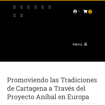
Saltar
al
contenido
0
Menú
Actualidad
Corporativo
Promoviendo las Tradiciones
Tropas y Legiones
de Cartagena a Través del
Fiestas
Proyecto Aníbal en Europa
Promoción