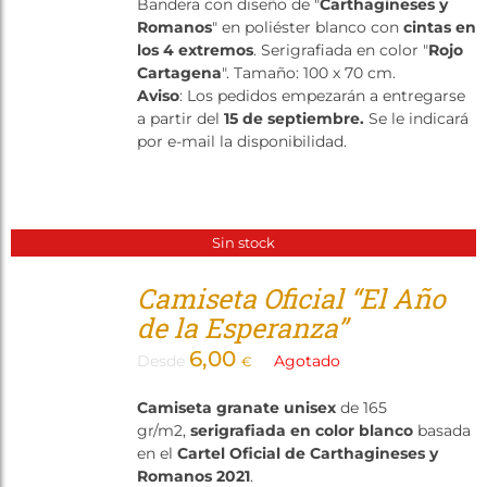
Bandera con diseño de "
Carthagineses y
Tienda
Romanos
" en poliéster blanco con
cintas en
los 4 extremos
. Serigrafiada en color "
Rojo
Cartagena
". Tamaño: 100 x 70 cm.
Aviso
: Los pedidos empezarán a entregarse
a partir del
15 de septiembre.
Se le indicará
por e-mail la disponibilidad.
Sin stock
Camiseta Oficial “El Año
de la Esperanza”
6,00
Desde
Agotado
€
Camiseta granate unisex
de 165
gr/m2,
serigrafiada en color blanco
basada
en el
Cartel Oficial de Carthagineses y
Romanos 2021
.