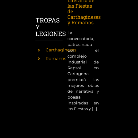
Literario de
las Fiestas
de
Carthagineses
TROPAS
y Romanos
Y
LEGIONES
La
convocatoria,
patrocinada
Carthagineses
por el
complejo
Romanos
industrial de
Repsol en
Cartagena,
premiará las
mejores obras
de narrativa y
poesía
inspiradas en
las Fiestas y [...]