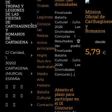
DE
divinidades
Tropas
TROPAS Y
LEGIONES
Música
y
Finalizado
DE LAS
Oficial de
Legiones
Batalla
FIESTAS
Carthagines
DE
Cultural · Julio
Conoce
y
CARTHAGINESES
2026 Las
las
Y
Romanos
Divinidades
ROMANOS
fiestas
Concurso 1 ·
DE
Resultados 🏆
desde
CARTAGENA
Actos
Ver podio
principales
5,79
Finalizado
€
C/ Caridad,
Night
Batalla
1.
Cultural · Julio
Run Arx
30202
2026 Las
Asdrubalis
CARTAGENA.
Divinidades
(MURCIA)
Medio
Concurso [...]
ESPAÑA
Año
Festero
Abierto el
Batalla
plazo para
Cultural
participar en
el IX
Contacto
Concurso