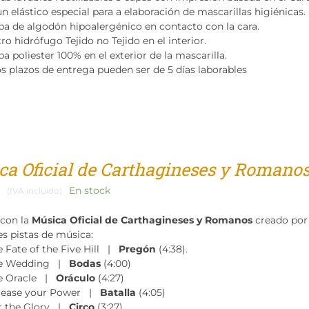
n elástico especial para a elaboración de mascarillas higiénicas.
pa de algodón hipoalergénico en contacto con la cara.
tro hidrófugo Tejido no Tejido en el interior.
a poliester 100% en el exterior de la mascarilla.
os plazos de entrega pueden ser de 5 días laborables
ca Oficial de Carthagineses y Romano
En stock
(IVA incluido)
 con la
Música Oficial de Carthagineses y Romanos
creado por
es pistas de música:
e Fate of the Five Hill |
Pregón
(4:38).
e Wedding |
Bodas
(4:00)
e Oracle |
Oráculo
(4:27)
lease your Power |
Batalla
(4:05)
r the Glory |
Circo
(3:27)