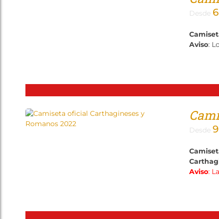
6
Desde
Camiset
Aviso
: L
Camis
9
Desde
Camiset
Carthag
Aviso
: L