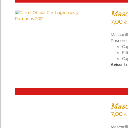
Masca
7,00
€
Mascaril
Poseen u
Ca
Fil
Cap
Aviso
: L
Masca
7,00
€
Mascaril