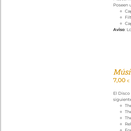
Poseen u
Ca
Fil
Cap
Aviso
: L
Músi
7,00
€
El Disco
siguient
Th
Th
Th
Re
Fo