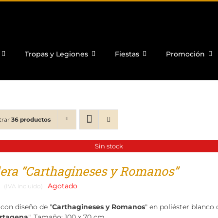
Tropas y Legiones
Fiestas
Promoción
trar
36 productos
Sin stock
era “Carthagineses y Romanos”
Agotado
(IVA incluido)
con diseño de "
Carthagineses y Romanos
" en poliéster blanco
artagena
". Tamaño: 100 x 70 cm.