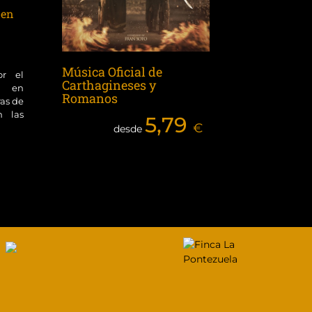
 en
Música Oficial de
or el
Carthagineses y
ol en
Romanos
ras de
n las
5,79
€
desde