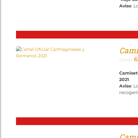
Aviso
: L
Camis
6
Desde
Camiset
2021
.
Aviso
: L
recogerl
Camis