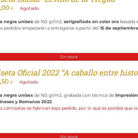
,00
Agotado
€
a negra unisex
de 165 gr/m2,
serigrafiada en color oro
basada 
os pedidos empezarán a entregarse a partir del
15 de septiembr
Sin stock
eta Oficial 2022 “A caballo entre histor
,50
Agotado
€
a negra unisex
de 165 gr/m2, grabada con técnica de
impresión 
ineses y Romanos 2022
.
as camisetas se fabrican bajo pedido, por lo que es posible que l
Sin stock