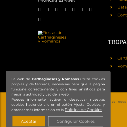
(MURCIA) ESPAÑA
Batal
Cont
TROPA
Cart
Rom
La web de
Carthagineses y Romanos
utiliza cookies
propias y de terceros, necesarias para que la página
funcione correctamente y con fines analíticos para
medir la actividad y uso de la web.
Puedes informarte, activar o desactivar nuestras
© Copyright 2021 – Todos los derechos reservados – Federación de Tropas
cookies haciendo clic en el botón
Ajustar Cookies
, y
Política de Cookies
obtener más información en la
Aceptar
Configurar Cookies