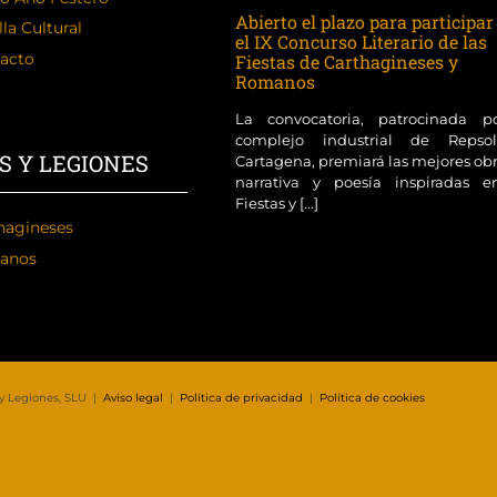
Abierto el plazo para participar
la Cultural
el IX Concurso Literario de las
acto
Fiestas de Carthagineses y
Romanos
La convocatoria, patrocinada p
complejo industrial de Reps
S Y LEGIONES
Cartagena, premiará las mejores ob
narrativa y poesía inspiradas e
Fiestas y [...]
hagineses
anos
 y Legiones, SLU |
Aviso legal
|
Política de privacidad
|
Política de cookies