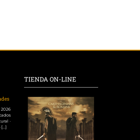
TIENDA ON-LINE
dades
o 2026
tados
ural ·
...]