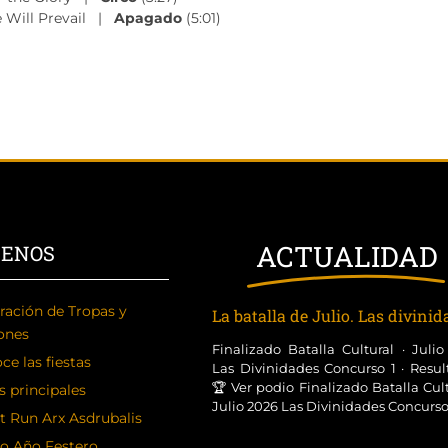
 Will Prevail |
Apagado
(5:01)
ACTUALIDAD
CENOS
ración de Tropas y
La batalla de Julio. Las divini
ones
Finalizado Batalla Cultural · Juli
ce las fiestas
Las Divinidades Concurso 1 · Resul
🏆 Ver podio Finalizado Batalla Cult
s principales
Julio 2026 Las Divinidades Concurso [
t Run Arx Asdrubalis
o Año Festero