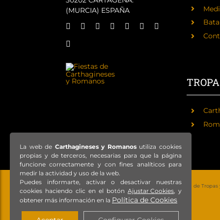
30202 CARTAGENA.
Medi
(MURCIA) ESPAÑA
Batal
Cont
TROPA
Cart
Rom
La web de
Carthagineses y Romanos
utiliza cookies
propias y de terceros, necesarias para que la página
funcione correctamente y con fines analíticos para
medir la actividad y uso de la web.
Puedes informarte, activar o desactivar nuestras
© Copyright 2021 – Todos los derechos reservados – Federación de Tropas
cookies haciendo clic en el botón
Ajustar Cookies
, y
Política de Cookies
obtener más información en la