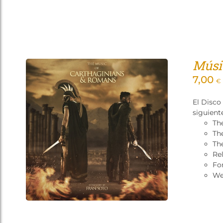
Músi
7,00
€
El Disco
siguient
Th
Th
Th
Re
Fo
We