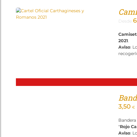
Camis
6
Desde
Camiset
2021
.
Aviso
: L
recogerl
Band
3,50
€
Bandera 
"
Rojo C
Aviso
: L