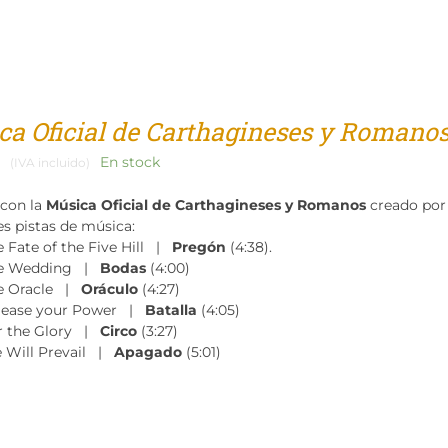
ca Oficial de Carthagineses y Romano
En stock
(IVA incluido)
 con la
Música Oficial de Carthagineses y Romanos
creado por
es pistas de música:
e Fate of the Five Hill |
Pregón
(4:38).
e Wedding |
Bodas
(4:00)
e Oracle |
Oráculo
(4:27)
lease your Power |
Batalla
(4:05)
r the Glory |
Circo
(3:27)
 Will Prevail |
Apagado
(5:01)