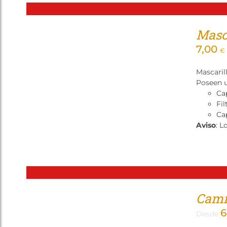
Masca
7,00
€
Mascaril
Poseen u
Ca
Fil
Cap
Aviso
: L
Camis
6
Desde