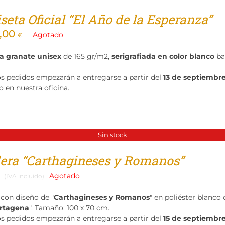
eta Oficial “El Año de la Esperanza”
,00
Agotado
€
a granate unisex
de 165 gr/m2,
serigrafiada en color blanco
ba
os pedidos empezarán a entregarse a partir del
13 de septiembr
o en nuestra oficina.
Sin stock
era “Carthagineses y Romanos”
Agotado
(IVA incluido)
con diseño de "
Carthagineses y Romanos
" en poliéster blanco
artagena
". Tamaño: 100 x 70 cm.
os pedidos empezarán a entregarse a partir del
15 de septiembr