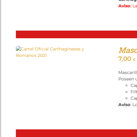
Aviso
: L
Masca
7,00
€
Mascaril
Poseen u
Ca
Fil
Cap
Aviso
: L