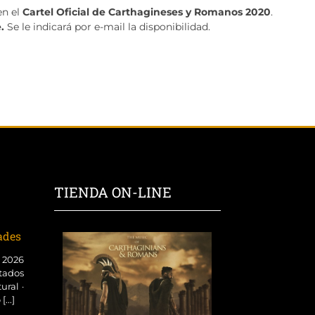
en el
Cartel Oficial de Carthagineses y Romanos 2020
.
e.
Se le indicará por e-mail la disponibilidad.
TIENDA ON-LINE
dades
o 2026
tados
ural ·
...]