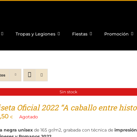
Tropas y Legiones
Fiestas
Promoción
tos
Sin stock
eta Oficial 2022 “A caballo entre histor
,50
Agotado
€
a negra unisex
de 165 gr/m2, grabada con técnica de
impresión 
ineses y Romanos 2022
.