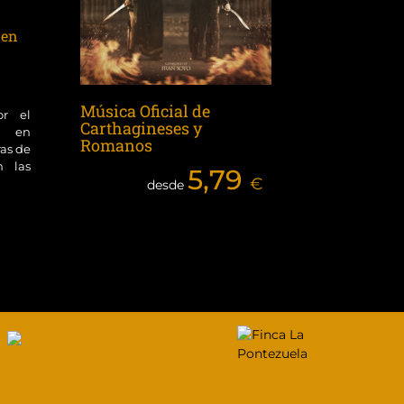
 en
Música Oficial de
or el
Carthagineses y
ol en
Romanos
ras de
n las
5,79
€
desde