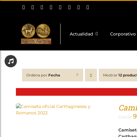
Saltar
al
contenido
Actualidad
Corporativo
Toggle
Sliding
Bar
Ordena por
Fecha
Mostrar
12 produc
Area
Camis
9
Desde
Camiset
Carthag