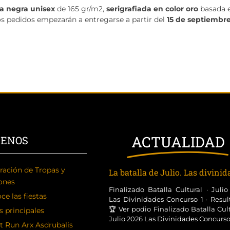
a negra unisex
de 165 gr/m2,
serigrafiada en color oro
basada 
os pedidos empezarán a entregarse a partir del
15 de septiembr
ACTUALIDAD
CENOS
ración de Tropas y
La batalla de Julio. Las divini
ones
Finalizado Batalla Cultural · Juli
ce las fiestas
Las Divinidades Concurso 1 · Resul
🏆 Ver podio Finalizado Batalla Cult
s principales
Julio 2026 Las Divinidades Concurso [
t Run Arx Asdrubalis