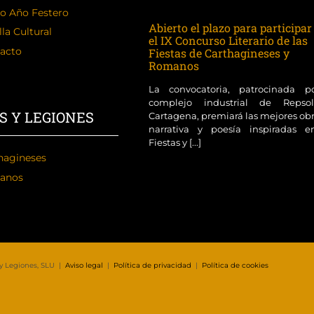
o Año Festero
Abierto el plazo para participar
la Cultural
el IX Concurso Literario de las
acto
Fiestas de Carthagineses y
Romanos
La convocatoria, patrocinada p
complejo industrial de Reps
S Y LEGIONES
Cartagena, premiará las mejores ob
narrativa y poesía inspiradas e
Fiestas y [...]
hagineses
anos
 y Legiones, SLU |
Aviso legal
|
Política de privacidad
|
Política de cookies