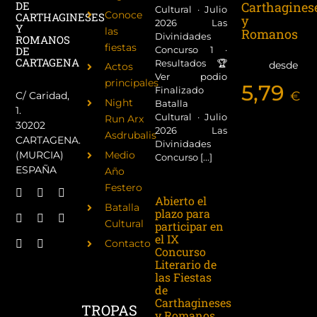
Carthagines
DE
Cultural · Julio
Conoce
CARTHAGINESES
y
2026 Las
Y
las
Romanos
Divinidades
ROMANOS
fiestas
Concurso 1 ·
DE
CARTAGENA
Resultados 🏆
desde
Actos
Ver podio
principales
5,79
Finalizado
€
C/ Caridad,
Night
Batalla
1.
Cultural · Julio
Run Arx
30202
2026 Las
Asdrubalis
CARTAGENA.
Divinidades
(MURCIA)
Medio
Concurso [...]
ESPAÑA
Año
Festero
Abierto el
Batalla
plazo para
Cultural
participar en
el IX
Contacto
Concurso
Literario de
las Fiestas
de
Carthagineses
TROPAS
y Romanos