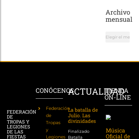
Archivo
mensual
Archivo
mensual
ACTUALIDAD
CONÓCENOS
TIENDA
ON-LINE
Federación
La batalla de
FEDERACIÓN
Julio. Las
de
DE
divinidades
TROPAS Y
Tropas
LEGIONES
Música
y
DE LAS
Finalizado
Oficial de
FIESTAS
Legiones
Batalla