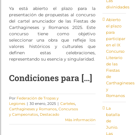
Las
Tienda
divinidades
Ya está abierto el plazo para la
presentación de propuestas al concurso
Abierto
del cartel anunciador de las Fiestas de
el plazo
Carthagineses y Romanos 2025. Este
para
concurso tiene como objetivo
participar
seleccionar una obra que refleje los
en el IX
valores históricos y culturales que
Concurso
definen estas celebraciones,
Literario
representando su esencia y singularidad.
de las
Fiestas
Condiciones para […]
de
Carthagineses
y
Romanos
Por
Federación de Tropas y
Legiones
|
30 enero, 2025
|
Carteles
,
La
Carthagineses y Romanos
,
Concursos
batalla
y Campeonatos
,
Destacado
Más información
de
Junio.
Las