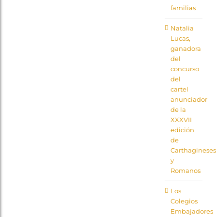
familias
Natalia
Lucas,
ganadora
del
concurso
del
cartel
anunciador
de la
XXXVII
edición
de
Carthagineses
y
Romanos
Los
Colegios
Embajadores