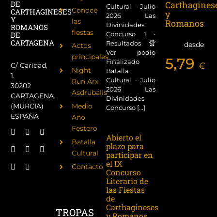
Carthagines
DE
Cultural · Julio
Conoce
CARTHAGINESES
y
2026 Las
Y
las
Romanos
Divinidades
ROMANOS
fiestas
Concurso 1 ·
DE
CARTAGENA
Resultados 🏆
desde
Actos
Ver podio
principales
5,79
Finalizado
€
C/ Caridad,
Night
Batalla
1.
Cultural · Julio
Run Arx
30202
2026 Las
Asdrubalis
CARTAGENA.
Divinidades
(MURCIA)
Medio
Concurso [...]
ESPAÑA
Año
Festero
Abierto el
Batalla
plazo para
Cultural
participar en
el IX
Contacto
Concurso
Literario de
las Fiestas
de
Carthagineses
TROPAS
y Romanos