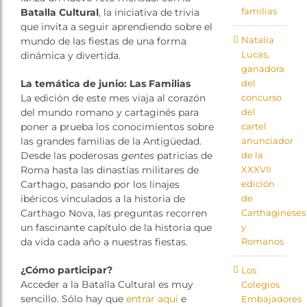
familias
Batalla Cultural
, la iniciativa de trivia
que invita a seguir aprendiendo sobre el
Natalia
mundo de las fiestas de una forma
Lucas,
dinámica y divertida.
ganadora
del
La temática de junio: Las Familias
concurso
La edición de este mes viaja al corazón
del
del mundo romano y cartaginés para
cartel
poner a prueba los conocimientos sobre
anunciador
las grandes familias de la Antigüedad.
de la
Desde las poderosas
gentes
patricias de
XXXVII
Roma hasta las dinastías militares de
edición
Carthago, pasando por los linajes
de
ibéricos vinculados a la historia de
Carthagineses
Carthago Nova, las preguntas recorren
y
un fascinante capítulo de la historia que
Romanos
da vida cada año a nuestras fiestas.
¿Cómo participar?
Los
Acceder a la Batalla Cultural es muy
Colegios
sencillo. Sólo hay que
entrar aquí
e
Embajadores