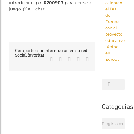
introducir el pin
0200907
para unirse al
celebran
juego. ¡Y a luchar!
el Día
de
Europa
con el
proyecto
educativo
“Aníbal
Comparte esta información en su red
en
Social favorita!
Facebook
X
LinkedIn
WhatsApp
Correo
Europa”
electrónico
Buscar:
Categorías
Categorías