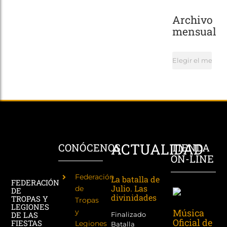
Archivo
mensual
Archivo
mensual
ACTUALIDAD
CONÓCENOS
TIENDA
ON-LINE
Federación
La batalla de
FEDERACIÓN
Julio. Las
de
DE
divinidades
TROPAS Y
Tropas
LEGIONES
Música
y
DE LAS
Finalizado
Oficial de
FIESTAS
Legiones
Batalla