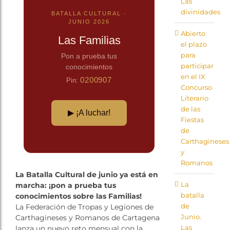
Las
Tienda
divinidades
BATALLA CULTURAL ·
JUNIO 2026
Abierto
Las Familias
el plazo
para
Pon a prueba tus
participar
conocimientos
en el IX
0200907
Pin:
Concurso
Literario
de las
▶ ¡A luchar!
Fiestas
de
Carthagineses
y
Romanos
La Batalla Cultural de junio ya está en
La
marcha: ¡pon a prueba tus
batalla
conocimientos sobre las Familias!
de
La Federación de Tropas y Legiones de
Junio.
Carthagineses y Romanos de Cartagena
Las
lanza un nuevo reto mensual con la