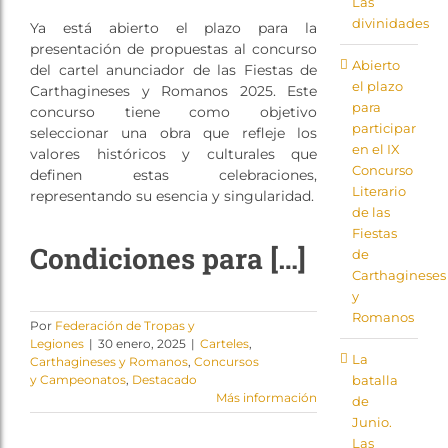
Las
Tienda
divinidades
Ya está abierto el plazo para la
presentación de propuestas al concurso
Abierto
del cartel anunciador de las Fiestas de
el plazo
Carthagineses y Romanos 2025. Este
para
concurso tiene como objetivo
participar
seleccionar una obra que refleje los
en el IX
valores históricos y culturales que
Concurso
definen estas celebraciones,
Literario
representando su esencia y singularidad.
de las
Fiestas
Condiciones para […]
de
Carthagineses
y
Romanos
Por
Federación de Tropas y
Legiones
|
30 enero, 2025
|
Carteles
,
La
Carthagineses y Romanos
,
Concursos
batalla
y Campeonatos
,
Destacado
Más información
de
Junio.
Las