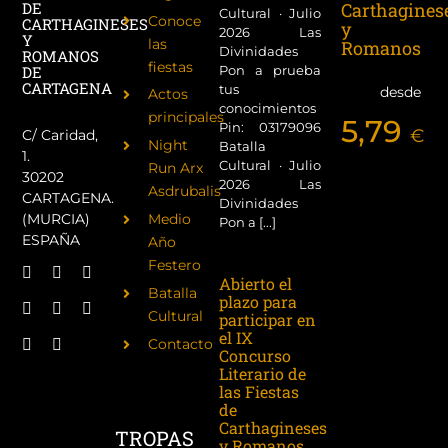
Carthagines
DE
Cultural · Julio
Conoce
CARTHAGINESES
y
2026 Las
Y
las
Romanos
Divinidades
ROMANOS
fiestas
Pon a prueba
DE
CARTAGENA
tus
desde
Actos
conocimientos
principales
5,79
Pin: 03179096
€
C/ Caridad,
Night
Batalla
1.
Cultural · Julio
Run Arx
30202
2026 Las
Asdrubalis
CARTAGENA.
Divinidades
(MURCIA)
Medio
Pon a [...]
ESPAÑA
Año
Festero
Abierto el
Batalla
plazo para
Cultural
participar en
el IX
Contacto
Concurso
Literario de
las Fiestas
de
Carthagineses
TROPAS
y Romanos