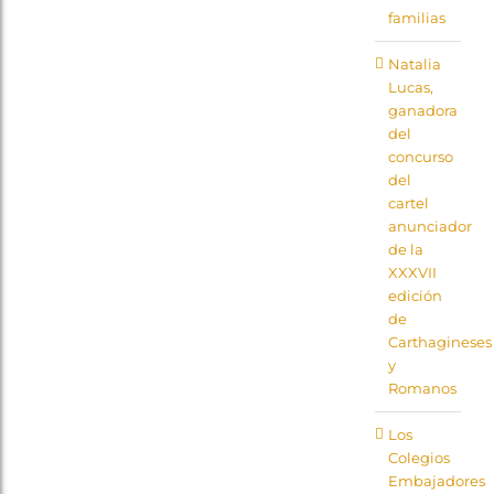
familias
Natalia
Lucas,
ganadora
del
concurso
del
cartel
anunciador
de la
XXXVII
edición
de
Carthagineses
y
Romanos
Los
Colegios
Embajadores