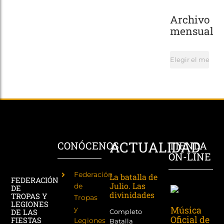
Archivo
mensual
Archivo
mensual
ACTUALIDAD
CONÓCENOS
TIENDA
ON-LINE
Federación
La batalla de
FEDERACIÓN
Julio. Las
de
DE
divinidades
TROPAS Y
Tropas
LEGIONES
Música
y
DE LAS
Completo
Oficial de
FIESTAS
Legiones
Batalla