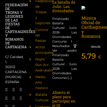
Federación
La batalla de
FEDERACIÓN
Julio. Las
de
DE
divinidades
Tropas
TROPAS Y
LEGIONES
Música
y
Finalizado
DE LAS
Oficial de
Legiones
Batalla
FIESTAS
Carthagines
DE
Cultural · Julio
Conoce
y
CARTHAGINESES
2026 Las
las
Y
Romanos
Divinidades
ROMANOS
fiestas
Concurso 1 ·
DE
Resultados 🏆
desde
CARTAGENA
Actos
Ver podio
principales
5,79
Finalizado
€
C/ Caridad,
Night
Batalla
1.
Cultural · Julio
Run Arx
30202
2026 Las
Asdrubalis
CARTAGENA.
Divinidades
(MURCIA)
Medio
Concurso [...]
ESPAÑA
Año
Festero
Abierto el
Batalla
plazo para
Cultural
participar en
el IX
Contacto