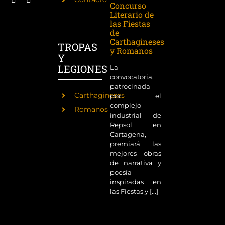
Concurso
Literario de
las Fiestas
de
Carthagineses
TROPAS
y Romanos
Y
LEGIONES
La
convocatoria,
patrocinada
Carthagineses
por el
complejo
Romanos
industrial de
Repsol en
Cartagena,
premiará las
mejores obras
de narrativa y
poesía
inspiradas en
las Fiestas y [...]