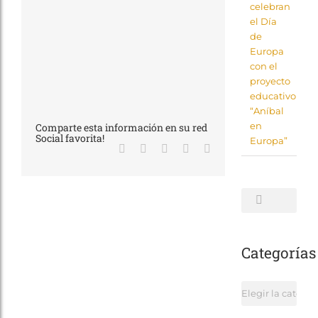
celebran
el Día
de
Europa
con el
proyecto
educativo
“Aníbal
en
Comparte esta información en su red
Social favorita!
Europa”
Facebook
X
LinkedIn
WhatsApp
Correo
electrónico
Buscar:
Categorías
Categorías