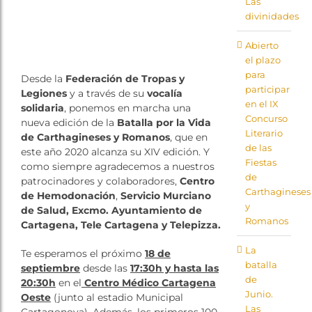
Las
Tienda
divinidades
Abierto
el plazo
para
Desde la
Federación de Tropas y
participar
Legiones
y a través de su
vocalía
en el IX
solidaria
, ponemos en marcha una
Concurso
nueva edición de la
Batalla por la Vida
Literario
de Carthagineses y Romanos
, que en
de las
este año 2020 alcanza su XIV edición. Y
Fiestas
como siempre agradecemos a nuestros
de
patrocinadores y colaboradores,
Centro
Carthagineses
de Hemodonación
,
Servicio Murciano
y
de Salud, Excmo. Ayuntamiento de
Romanos
Cartagena, Tele Cartagena y Telepizza.
La
Te esperamos el próximo
18 de
batalla
septiembre
desde las
17:30h y hasta las
de
20:30h
en el
Centro Médico Cartagena
Junio.
Oeste
(junto al estadio Municipal
Las