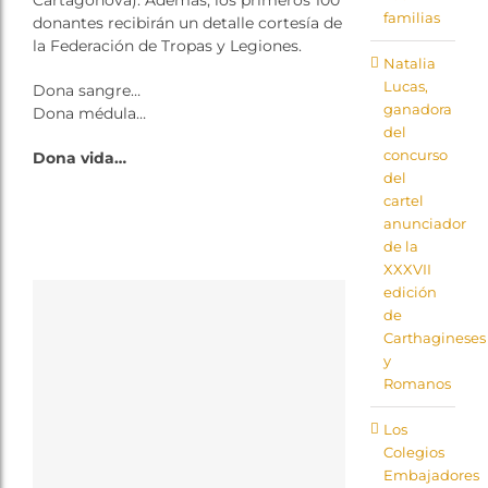
Cartagonova). Además, los primeros 100
familias
donantes recibirán un detalle cortesía de
la Federación de Tropas y Legiones.
Natalia
Lucas,
Dona sangre…
ganadora
Dona médula…
del
concurso
Dona vida…
del
cartel
anunciador
de la
XXXVII
edición
de
Carthagineses
y
Romanos
Los
Colegios
Embajadores