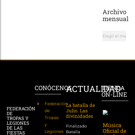
Archivo
mensual
Archivo
mensual
ACTUALIDAD
CONÓCENOS
TIENDA
ON-LINE
Federación
La batalla de
FEDERACIÓN
Julio. Las
de
DE
divinidades
Tropas
TROPAS Y
LEGIONES
Música
y
Finalizado
DE LAS
Oficial de
Legiones
Batalla
FIESTAS