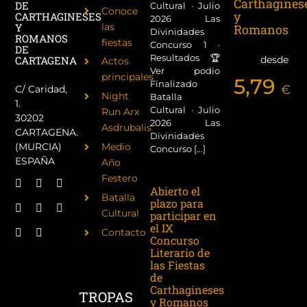
Carthagines
DE
Cultural · Julio
Conoce
y
CARTHAGINESES
2026 Las
las
Y
Romanos
Divinidades
ROMANOS
fiestas
Concurso 1 ·
DE
Resultados 🏆
desde
CARTAGENA
Actos
Ver podio
principales
5,79
Finalizado
€
C/ Caridad,
Night
Batalla
1.
Cultural · Julio
Run Arx
30202
2026 Las
Asdrubalis
CARTAGENA.
Divinidades
(MURCIA)
Medio
Concurso [...]
ESPAÑA
Año
Festero
Abierto el
Batalla
plazo para
Cultural
participar en
el IX
Contacto
Concurso
Literario de
las Fiestas
de
Carthagineses
TROPAS
y Romanos