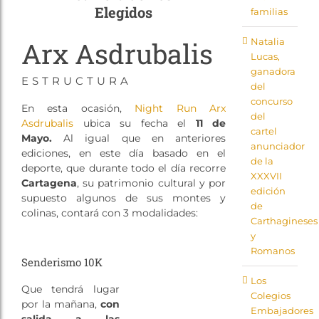
Elegidos
familias
Arx Asdrubalis
Natalia
Lucas,
ganadora
ESTRUCTURA
del
concurso
En esta ocasión,
Night Run Arx
del
Asdrubalis
ubica su fecha el
11 de
cartel
Mayo.
Al igual que en anteriores
anunciador
ediciones, en este día basado en el
de la
deporte, que durante todo el día recorre
XXXVII
Cartagena
, su patrimonio cultural y por
edición
supuesto algunos de sus montes y
de
colinas, contará con 3 modalidades:
Carthagineses
y
Romanos
Senderismo 10K
Los
Que tendrá lugar
Colegios
por la mañana,
con
Embajadores
salida a las