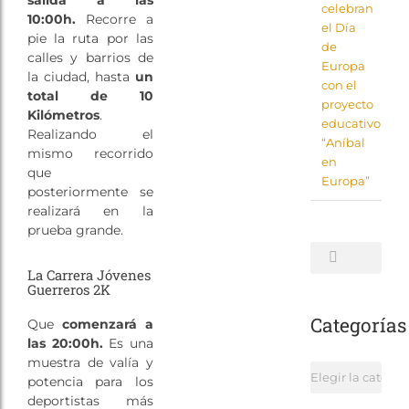
celebran
10:00h.
Recorre a
el Día
pie la ruta por las
de
calles y barrios de
Europa
la ciudad, hasta
un
con el
total de 10
proyecto
Kilómetros
.
educativo
Realizando el
“Aníbal
mismo recorrido
en
que
Europa”
posteriormente se
realizará en la
prueba grande.
Buscar:
La Carrera Jóvenes
Guerreros 2K
Categorías
Que
comenzará a
las 20:00h.
Es una
muestra de valía y
Categorías
potencia para los
deportistas más