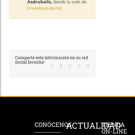
Asdrubalis,
desde la web de
lineadesalida.net
Comparte esta información en su red
Social favorita!
Facebook
X
LinkedIn
WhatsApp
Correo
electrónico
ACTUALIDAD
CONÓCENOS
TIENDA
ON-LINE