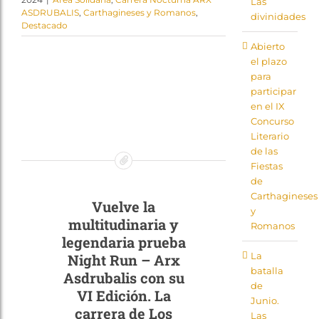
Las
ASDRUBALIS
,
Carthagineses y Romanos
,
Tienda
divinidades
Destacado
Abierto
el plazo
para
participar
en el IX
Concurso
Literario
de las
Fiestas
de
Carthagineses
Vuelve la
y
multitudinaria y
Romanos
legendaria prueba
La
Night Run – Arx
batalla
Asdrubalis con su
de
VI Edición. La
Junio.
carrera de Los
Las