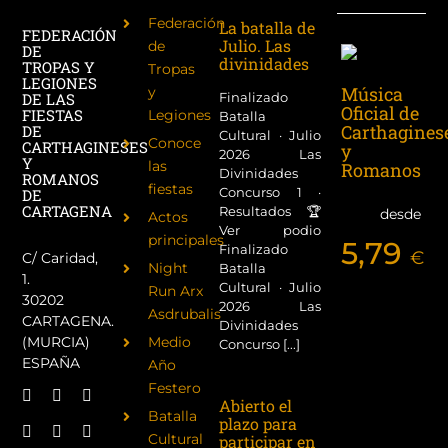
Federación
La batalla de
FEDERACIÓN
Julio. Las
de
DE
divinidades
TROPAS Y
Tropas
LEGIONES
Música
y
DE LAS
Finalizado
Oficial de
FIESTAS
Legiones
Batalla
Carthagines
DE
Cultural · Julio
Conoce
CARTHAGINESES
y
2026 Las
Y
las
Romanos
Divinidades
ROMANOS
fiestas
Concurso 1 ·
DE
CARTAGENA
Resultados 🏆
desde
Actos
Ver podio
principales
5,79
Finalizado
€
C/ Caridad,
Night
Batalla
1.
Cultural · Julio
Run Arx
30202
2026 Las
Asdrubalis
CARTAGENA.
Divinidades
(MURCIA)
Medio
Concurso [...]
ESPAÑA
Año
Festero
Abierto el
Batalla
plazo para
Cultural
participar en