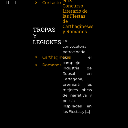
el IX
Contacto
Concurso
Literario de
las Fiestas
de
Carthagineses
TROPAS
y Romanos
Y
LEGIONES
La
convocatoria,
patrocinada
Carthagineses
por el
complejo
Romanos
industrial de
Repsol en
Cartagena,
premiará las
mejores obras
de narrativa y
poesía
inspiradas en
las Fiestas y [...]