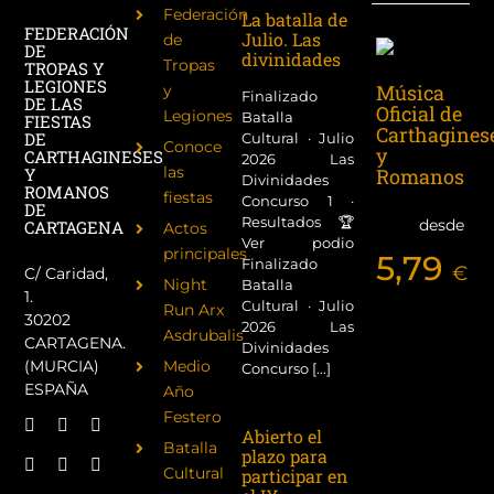
Federación
La batalla de
FEDERACIÓN
Julio. Las
de
DE
divinidades
Tropas
TROPAS Y
LEGIONES
Música
y
Finalizado
DE LAS
Oficial de
Legiones
Batalla
FIESTAS
Carthagines
DE
Cultural · Julio
Conoce
y
CARTHAGINESES
2026 Las
las
Y
Romanos
Divinidades
ROMANOS
fiestas
Concurso 1 ·
DE
Resultados 🏆
desde
CARTAGENA
Actos
Ver podio
principales
5,79
Finalizado
€
C/ Caridad,
Night
Batalla
1.
Cultural · Julio
Run Arx
30202
2026 Las
Asdrubalis
CARTAGENA.
Divinidades
(MURCIA)
Medio
Concurso [...]
ESPAÑA
Año
Festero
Abierto el
Batalla
plazo para
Cultural
participar en