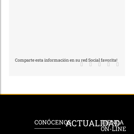
Comparte esta información en su red Social favorita!
Facebook
X
LinkedIn
WhatsApp
Correo
electrón
ACTUALIDAD
CONÓCENOS
TIENDA
ON-LINE