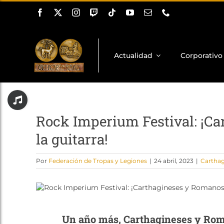
Saltar
al
contenido
Actualidad
Corporativo
Toggle
Sliding
Bar
Rock Imperium Festival: ¡Ca
Area
la guitarra!
Por
Federación de Tropas y Legiones
|
24 abril, 2023
|
Cartha
Un año más, Carthagineses y Roma