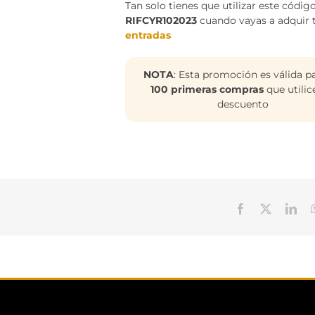
Tan solo tienes que utilizar este código
RIFCYR102023
cuando vayas a adquir 
entradas
NOTA
: Esta promoción es válida pa
100 primeras compras
que utilic
descuento
Facebook
X
Lin