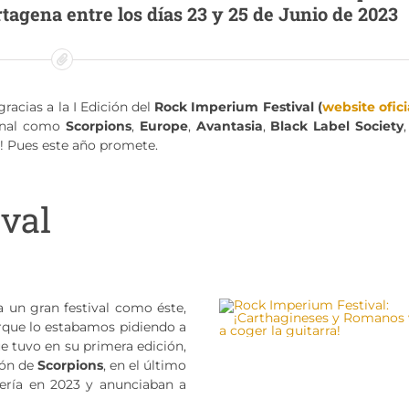
rtagena entre los días 23 y 25 de Junio de 2023
gracias a la I Edición del
Rock Imperium Festival (
website ofici
ional como
Scorpions
,
Europe
,
Avantasia
,
Black Label Society
! Pues este año promete.
val
a un gran festival como éste,
orque lo estabamos pidiendo a
ue tuvo en su primera edición,
ión de
Scorpions
, en el último
ería en 2023 y anunciaban a