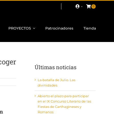
0
PROYECTOS
Patrocinadores
Tienda
coger
Últimas noticias
La batalla de Julio. Las
divinidades
Abierto el plazo para participar
en el IX Concurso Literario de las
Fiestas de Carthagineses y
um
Romanos