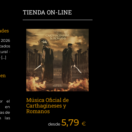
TIENDA ON-LINE
dades
o 2026
tados
ural ·
...]
 en
Música Oficial de
or el
Carthagineses y
ol en
Romanos
ras de
n las
5,79
€
desde