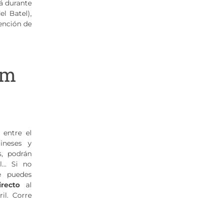
á durante
l Batel),
tención de
um
N
 entre el
ineses y
, podrán
al… Si no
e puedes
recto
al
il. Corre