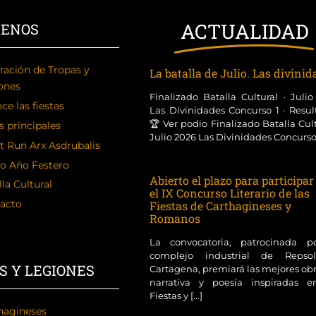
ACTUALIDAD
CENOS
ración de Tropas y
La batalla de Julio. Las divini
ones
Finalizado Batalla Cultural · Juli
ce las fiestas
Las Divinidades Concurso 1 · Resul
🏆 Ver podio Finalizado Batalla Cult
s principales
Julio 2026 Las Divinidades Concurso [
t Run Arx Asdrubalis
o Año Festero
Abierto el plazo para participar
la Cultural
el IX Concurso Literario de las
acto
Fiestas de Carthagineses y
Romanos
La convocatoria, patrocinada p
complejo industrial de Reps
S Y LEGIONES
Cartagena, premiará las mejores ob
narrativa y poesía inspiradas e
Fiestas y [...]
hagineses