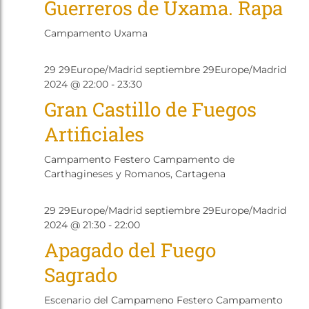
Guerreros de Uxama. Rapa
de
Even
Campamento Uxama
Sep
29 29Europe/Madrid septiembre 29Europe/Madrid
29
2024 @ 22:00
-
23:30
2024
Gran Castillo de Fuegos
Artificiales
Campamento Festero
Campamento de
Carthagineses y Romanos, Cartagena
Sep
29 29Europe/Madrid septiembre 29Europe/Madrid
29
2024 @ 21:30
-
22:00
2024
Apagado del Fuego
Sagrado
Escenario del Campameno Festero
Campamento