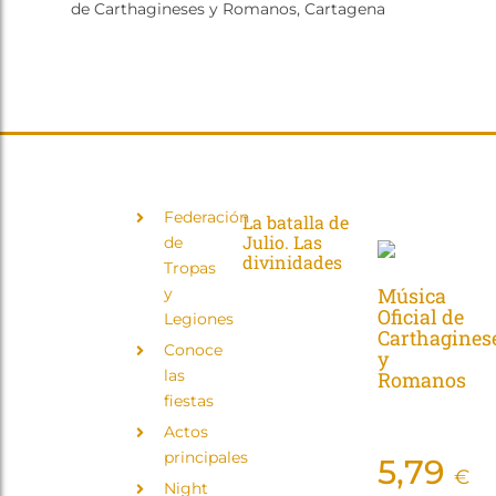
de Carthagineses y Romanos, Cartagena
ACTUALIDAD
CONÓCENOS
TIENDA
ON-LINE
Federación
La batalla de
FEDERACIÓN
Julio. Las
de
DE
divinidades
Tropas
TROPAS Y
LEGIONES
Música
y
Finalizado
DE LAS
Oficial de
Legiones
Batalla
FIESTAS
Carthagines
DE
Cultural · Julio
Conoce
y
CARTHAGINESES
2026 Las
las
Y
Romanos
Divinidades
ROMANOS
fiestas
Concurso 1 ·
DE
Resultados 🏆
desde
CARTAGENA
Actos
Ver podio
principales
5,79
Finalizado
€
C/ Caridad,
Night
Batalla