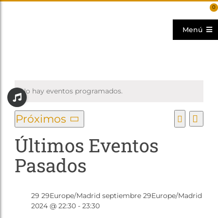
Saltar
0
al
contenido
Menú
Actualidad
Corporativo
No hay eventos programados.
Toggle
Sliding
Tropas y Legiones
Bar
Na
Próximos
Nave
Area
Lista
Fiestas
Buscar
Selecciona
de
Últimos Eventos
de
la
Promoción
vis
fecha.
Pasados
búsq
de
PROYECTOS
y
Ev
Patrocinadores
Sep
29 29Europe/Madrid septiembre 29Europe/Madrid
vista
29
Tienda
2024 @ 22:30
-
23:30
2024