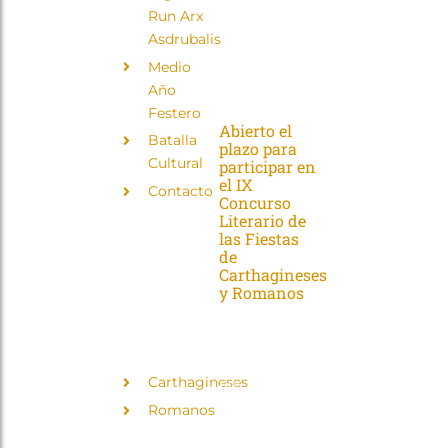
1.
Cultural · Julio
Run Arx
30202
2026 Las
Asdrubalis
CARTAGENA.
Divinidades
(MURCIA)
Medio
Concurso [...]
ESPAÑA
Año
Festero
Abierto el
Batalla
plazo para
Cultural
participar en
el IX
Contacto
Concurso
Literario de
las Fiestas
de
Carthagineses
TROPAS
y Romanos
Y
LEGIONES
La
convocatoria,
patrocinada
Carthagineses
por el
complejo
Romanos
industrial de
Repsol en