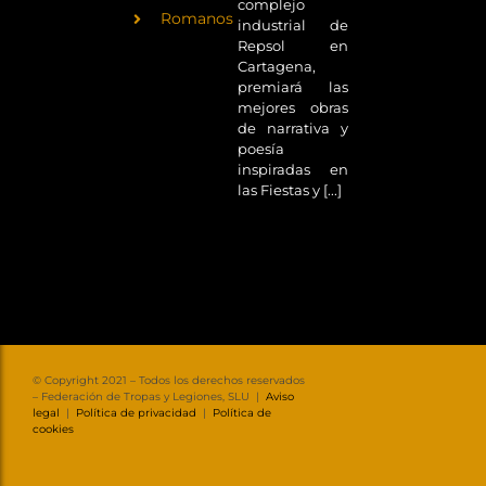
complejo
Romanos
industrial de
Repsol en
Cartagena,
premiará las
mejores obras
de narrativa y
poesía
inspiradas en
las Fiestas y [...]
© Copyright 2021 – Todos los derechos reservados
– Federación de Tropas y Legiones, SLU |
Aviso
legal
|
Política de privacidad
|
Política de
cookies