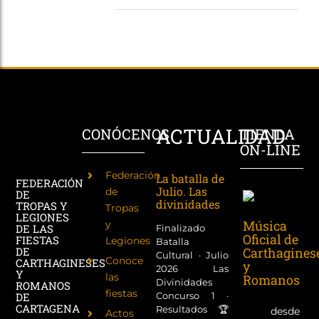
ACTUALIDAD
CONÓCENOS
TIENDA
ON-LINE
Federación
La batalla de
FEDERACIÓN
Julio. Las
de
DE
divinidades
TROPAS Y
Tropas
LEGIONES
Música
y
DE LAS
Finalizado
Oficial de
FIESTAS
Legiones
Batalla
Carthagines
DE
Cultural · Julio
Conoce
CARTHAGINESES
y
2026 Las
Y
las
Romanos
Divinidades
ROMANOS
fiestas
Concurso 1 ·
DE
CARTAGENA
Resultados 🏆
desde
Actos