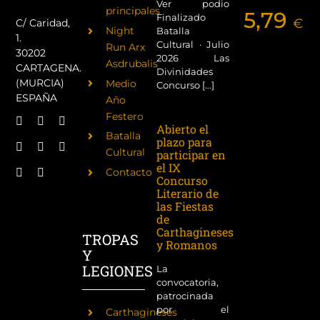
Ver podio
principales
5,79
Finalizado
€
C/ Caridad,
Night
Batalla
1.
Cultural · Julio
Run Arx
30202
2026 Las
Asdrubalis
CARTAGENA.
Divinidades
(MURCIA)
Medio
Concurso [...]
ESPAÑA
Año
Festero
Abierto el
Batalla
plazo para
Cultural
participar en
el IX
Contacto
Concurso
Literario de
las Fiestas
de
Carthagineses
TROPAS
y Romanos
Y
LEGIONES
La
convocatoria,
patrocinada
por el
Carthagineses