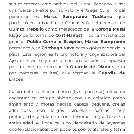
sus miembros eran nativos del lugar, llegando a ser
una fuerza de élite por su valor y entrega. Su principal
personaje es
Marco Sempronio Tuditano
que
participó en la batalla de Cannas y fue el defensor de
Quinto Trebelio
como merecedor de la
Corona Mural
luego de la toma de
Qart-Hadast
. Tras la marcha del
general
Publio Cornelio Escipión
,
Marco Sempronio
permaneció en
Carthago Nova
como gobernador de la
plaza. Esta legión es la promotora y organizadora del
Ajedrez Viviente y cuenta con una sección compuesta
por mujeres que forman la
Guardia de Diana
y otra
por hombres (milites) que forman la
Guardia de
Linceo
.
Su símbolo es el lince ibérico (Lynx pardinus), difícil de
encontrar en campo abierto, con un colorido pardo
amarillento y motas negras, cabeza pequeña, orejas
adornadas con largos pinceles, patillas muy
prolongadas y cola con borla terminal negra. Desde la
antigüedad, el lince ha sido depositario de leyendas
que le relacionaban con poderes sobrenaturales y toma