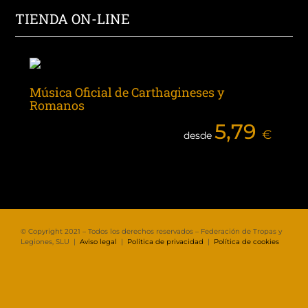
TIENDA ON-LINE
Música Oficial de Carthagineses y
Romanos
5,79
€
desde
© Copyright 2021 – Todos los derechos reservados – Federación de Tropas y
Legiones, SLU |
Aviso legal
|
Política de privacidad
|
Política de cookies