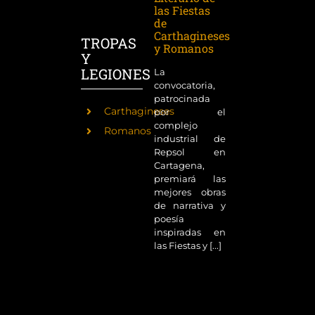
las Fiestas
de
Carthagineses
TROPAS
y Romanos
Y
LEGIONES
La
convocatoria,
patrocinada
Carthagineses
por el
complejo
Romanos
industrial de
Repsol en
Cartagena,
premiará las
mejores obras
de narrativa y
poesía
inspiradas en
las Fiestas y [...]