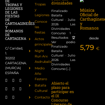
DE
divinidades
Tropas
TROPAS Y
LEGIONES
Música
y
Finalizado
DE LAS
Oficial de
Legiones
Batalla
FIESTAS
Carthagines
DE
Cultural · Julio
Conoce
y
CARTHAGINESES
2026 Las
las
Y
Romanos
Divinidades
ROMANOS
fiestas
Concurso 1 ·
DE
Resultados 🏆
desde
CARTAGENA
Actos
Ver podio
principales
5,79
Finalizado
€
C/ Caridad,
Night
Batalla
1.
Cultural · Julio
Run Arx
30202
2026 Las
Asdrubalis
CARTAGENA.
Divinidades
(MURCIA)
Medio
Concurso [...]
ESPAÑA
Año
Festero
Abierto el
Batalla
plazo para
Cultural
participar en
el IX
Contacto
Concurso
Literario de