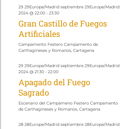
y
Ev
Tienda
Sep
29 29Europe/Madrid septiembre 29Europe/Madrid
vista
29
2024 @ 22:00
-
23:30
2024
Gran Castillo de Fuegos
de
Artificiales
Even
Campamento Festero
Campamento de
Carthagineses y Romanos, Cartagena
Sep
29 29Europe/Madrid septiembre 29Europe/Madrid
29
2024 @ 21:30
-
22:00
2024
Apagado del Fuego
Sagrado
Escenario del Campameno Festero
Campamento
de Carthagineses y Romanos, Cartagena
Sep
28 28Europe/Madrid septiembre 28Europe/Madrid