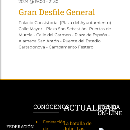
28
2024 @ 19:00
-
21:30
2024
Gran Desfile General
Palacio Consistorial (Plaza del Ayuntamiento) -
Calle Mayor - Plaza San Sebastián- Puertas de
Murcia - Calle del Carmen - Plaza de España -
Alameda San Antón - Puente del Estadio
Cartagonova - Campamento Festero
ACTUALIDAD
CONÓCENOS
TIENDA
ON-LINE
Federación
La batalla de
FEDERACIÓN
Julio. Las
de