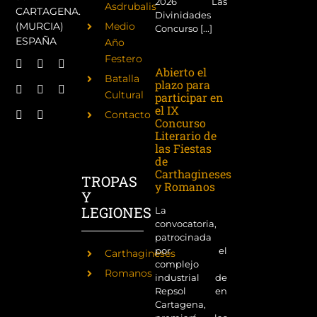
2026 Las
Asdrubalis
CARTAGENA.
Divinidades
(MURCIA)
Medio
Concurso [...]
ESPAÑA
Año
Festero
Abierto el
Batalla
plazo para
Cultural
participar en
el IX
Contacto
Concurso
Literario de
las Fiestas
de
Carthagineses
TROPAS
y Romanos
Y
LEGIONES
La
convocatoria,
patrocinada
por el
Carthagineses
complejo
Romanos
industrial de
Repsol en
Cartagena,