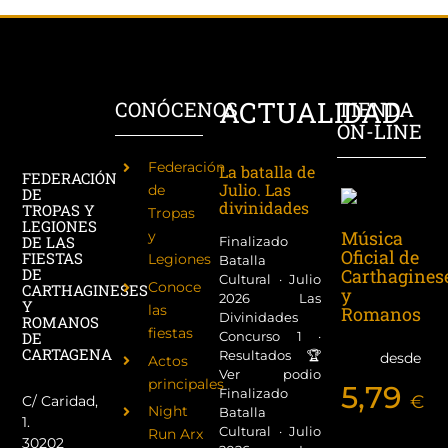
ACTUALIDAD
CONÓCENOS
TIENDA
ON-LINE
Federación
La batalla de
FEDERACIÓN
Julio. Las
de
DE
divinidades
TROPAS Y
Tropas
LEGIONES
Música
y
DE LAS
Finalizado
Oficial de
FIESTAS
Legiones
Batalla
Carthagines
DE
Cultural · Julio
Conoce
CARTHAGINESES
y
2026 Las
Y
las
Romanos
Divinidades
ROMANOS
fiestas
Concurso 1 ·
DE
CARTAGENA
Resultados 🏆
desde
Actos
Ver podio
principales
5,79
Finalizado
€
C/ Caridad,
Night
Batalla
1.
Cultural · Julio
Run Arx
30202