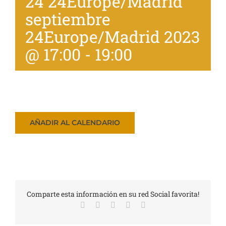
24 24Europe/Madrid
Tienda
septiembre
24Europe/Madrid 2023
@ 17:00
-
19:00
AÑADIR AL CALENDARIO
Comparte esta información en su red Social favorita!
Facebook
X
LinkedIn
WhatsApp
Correo
electrónico