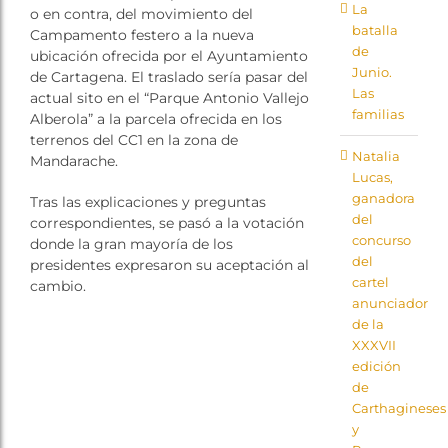
La
o en contra, del movimiento del
batalla
Campamento festero a la nueva
de
ubicación ofrecida por el Ayuntamiento
Junio.
de Cartagena. El traslado sería pasar del
Las
actual sito en el “Parque Antonio Vallejo
familias
Alberola” a la parcela ofrecida en los
terrenos del CC1 en la zona de
Natalia
Mandarache.
Lucas,
ganadora
Tras las explicaciones y preguntas
del
correspondientes, se pasó a la votación
concurso
donde la gran mayoría de los
del
presidentes expresaron su aceptación al
cartel
cambio.
anunciador
de la
XXXVII
edición
de
Carthagineses
y