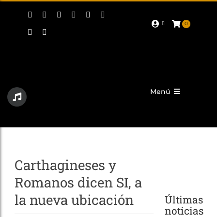
Saltar
al
contenido
0
Toggle
Menú
Sliding
Bar
Area
Actualidad
Corporativo
Carthagineses y
Tropas y Legiones
Romanos dicen SI, a
Fiestas
la nueva ubicación
Últimas
Promoción
noticias