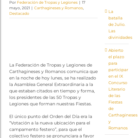
Por
Federación de Tropas y Legiones
|
17
PROYECTOS
mayo, 2021
|
Carthagineses y Romanos
,
La
Destacado
Patrocinadores
batalla
de Julio.
Tienda
Las
divinidades
Abierto
el plazo
para
La Federación de Tropas y Legiones de
participar
Carthagineses y Romanos comunica que
en el IX
en la noche de hoy lunes, se ha realizado
Concurso
la Asamblea General Extraordinaria a la
Literario
que estaban citados en tiempo y forma,
de las
los presidentes de las 50 Tropas y
Fiestas
Legiones que forman nuestras Fiestas.
de
Carthagineses
El único punto del Orden del Día era la
y
“Votación a la nueva ubicación para el
Romanos
campamento festero”, para que el
colectivo festero se pronunciara a favor