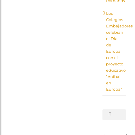
Romanos
Los
Colegios
Embajadores
celebran
el Día
de
Europa
con el
proyecto
educativo
“Aníbal
en
Europa”
Buscar: