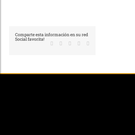
Comparte esta información en su red
Social favorita!
Facebook
X
LinkedIn
WhatsApp
Correo
electrónico