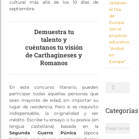
cultural más allá de los 10 días de
celebran
septiembre.
el Día
de
Europa
con el
Demuestra tu
proyecto
talento y
educativo
cuéntanos tu visión
“Aníbal
de Carthagineses y
en
Romanos
Europa”
Buscar:
En este concurso literario, pueden
participar todas aquellas personas que
sean mayores de edad, sin importar su
lugar de residencia. Pero si es requisito
Categorías
indispensable, la orignalidad y ser
inédito. Escribe tu ensayo o tu poesía (en
Categorías
lengua castellana) basada en la
Segunda Guerra Púnica
(época