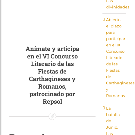
Las
Tienda
divinidades
Abierto
el plazo
para
participar
en el IX
Anímate y articipa
Concurso
en el VI Concurso
Literario
Literario de las
de las
Fiestas de
Fiestas
de
Carthagineses y
Carthagineses
Romanos,
y
patrocinado por
Romanos
Repsol
La
batalla
de
Junio.
Las