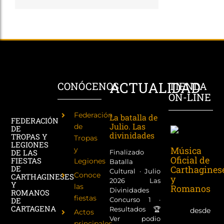
ACTUALIDAD
CONÓCENOS
TIENDA
ON-LINE
Federación
La batalla de
FEDERACIÓN
Julio. Las
de
DE
divinidades
TROPAS Y
Tropas
LEGIONES
Música
y
DE LAS
Finalizado
Oficial de
FIESTAS
Legiones
Batalla
Carthagines
DE
Cultural · Julio
Conoce
CARTHAGINESES
y
2026 Las
Y
las
Romanos
Divinidades
ROMANOS
fiestas
Concurso 1 ·
DE
CARTAGENA
Resultados 🏆
desde
Actos
Ver podio
principales