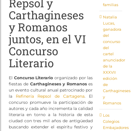
Repsol y
familias
Carthagineses
Natalia
y Romanos
Lucas,
ganadora
juntos, en el VI
del
concurso
Concurso
del
cartel
Literario
anunciador
de la
XXXVII
El
Concurso Literario
organizado por las
edición
fiestas de
Carthagineses y Romanos
es
de
un evento cultural anual patrocinado por
Carthagineses
la
Refinería Repsol de Cartagena
. El
y
concurso promueve la participación de
Romanos
autores y cada año incrementa la calidad
literaria en torno a la historia de esta
Los
ciudad con tres mil años de antigüedad
Colegios
buscando extender el espíritu festivo y
Embajadores