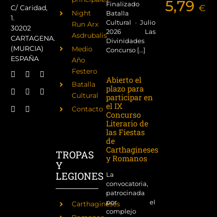
5,79
Finalizado
€
C/ Caridad,
Night
Batalla
1.
Cultural · Julio
Run Arx
30202
2026 Las
Asdrubalis
CARTAGENA.
Divinidades
(MURCIA)
Medio
Concurso [...]
ESPAÑA
Año
Festero
Abierto el
Batalla
plazo para
Cultural
participar en
el IX
Contacto
Concurso
Literario de
las Fiestas
de
Carthagineses
TROPAS
y Romanos
Y
LEGIONES
La
convocatoria,
patrocinada
por el
Carthagineses
complejo