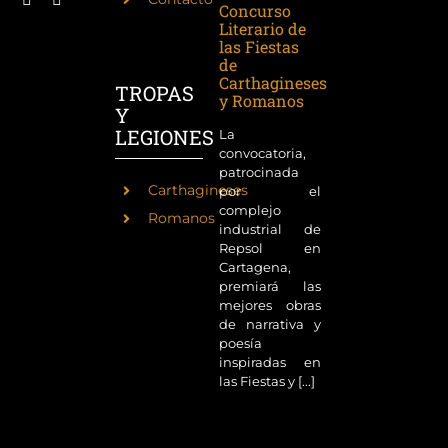
Concurso
Literario de
las Fiestas
de
Carthagineses
TROPAS
y Romanos
Y
LEGIONES
La
convocatoria,
patrocinada
Carthagineses
por el
complejo
Romanos
industrial de
Repsol en
Cartagena,
premiará las
mejores obras
de narrativa y
poesía
inspiradas en
las Fiestas y [...]