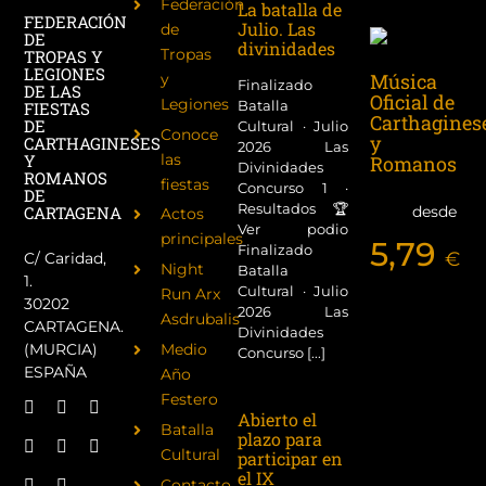
Federación
La batalla de
FEDERACIÓN
Julio. Las
de
DE
divinidades
Tropas
TROPAS Y
LEGIONES
Música
y
Finalizado
DE LAS
Oficial de
Legiones
Batalla
FIESTAS
Carthagines
DE
Cultural · Julio
Conoce
y
CARTHAGINESES
2026 Las
las
Y
Romanos
Divinidades
ROMANOS
fiestas
Concurso 1 ·
DE
Resultados 🏆
desde
CARTAGENA
Actos
Ver podio
principales
5,79
Finalizado
€
C/ Caridad,
Night
Batalla
1.
Cultural · Julio
Run Arx
30202
2026 Las
Asdrubalis
CARTAGENA.
Divinidades
(MURCIA)
Medio
Concurso [...]
ESPAÑA
Año
Festero
Abierto el
Batalla
plazo para
Cultural
participar en
el IX
Contacto