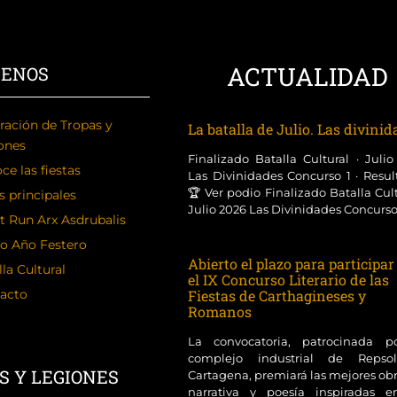
ACTUALIDAD
CENOS
ración de Tropas y
La batalla de Julio. Las divini
ones
Finalizado Batalla Cultural · Juli
ce las fiestas
Las Divinidades Concurso 1 · Resul
🏆 Ver podio Finalizado Batalla Cult
s principales
Julio 2026 Las Divinidades Concurso [
t Run Arx Asdrubalis
o Año Festero
Abierto el plazo para participar
la Cultural
el IX Concurso Literario de las
acto
Fiestas de Carthagineses y
Romanos
La convocatoria, patrocinada p
complejo industrial de Reps
S Y LEGIONES
Cartagena, premiará las mejores ob
narrativa y poesía inspiradas e