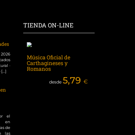
TIENDA ON-LINE
dades
o 2026
Música Oficial de
tados
Carthagineses y
ural ·
Romanos
...]
5,79
€
desde
 en
or el
ol en
ras de
n las