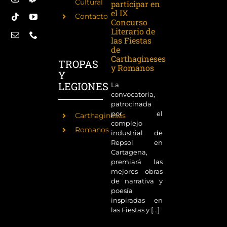
Cultural
participar en
el IX
Contacto
Concurso
Literario de
las Fiestas
de
Carthagineses
TROPAS
y Romanos
Y
LEGIONES
La
convocatoria,
patrocinada
por el
Carthagineses
complejo
Romanos
industrial de
Repsol en
Cartagena,
premiará las
mejores obras
de narrativa y
poesía
inspiradas en
las Fiestas y [...]