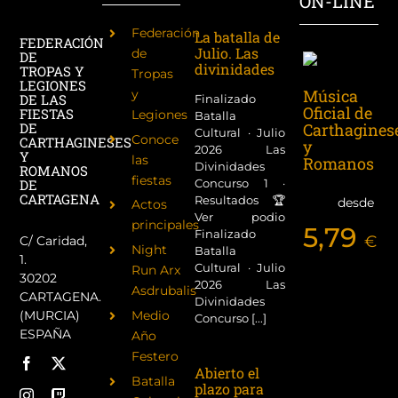
ON-LINE
Federación
La batalla de
FEDERACIÓN
Julio. Las
de
DE
divinidades
TROPAS Y
Tropas
LEGIONES
Música
y
DE LAS
Finalizado
Oficial de
FIESTAS
Legiones
Batalla
Carthagines
DE
Cultural · Julio
Conoce
CARTHAGINESES
y
2026 Las
Y
las
Romanos
Divinidades
ROMANOS
fiestas
Concurso 1 ·
DE
CARTAGENA
Resultados 🏆
desde
Actos
Ver podio
principales
5,79
Finalizado
€
C/ Caridad,
Night
Batalla
1.
Cultural · Julio
Run Arx
30202
2026 Las
Asdrubalis
CARTAGENA.
Divinidades
(MURCIA)
Medio
Concurso [...]
ESPAÑA
Año
Festero
Abierto el
Batalla
plazo para