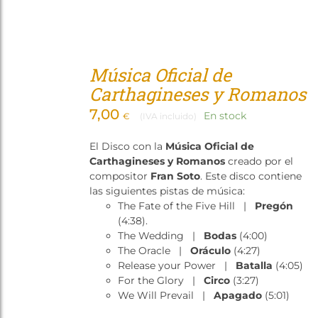
Música Oficial de
Carthagineses y Romanos
7,00
En stock
€
(IVA incluido)
El Disco con la
Música Oficial de
Carthagineses y Romanos
creado por el
compositor
Fran Soto
. Este disco contiene
las siguientes pistas de música:
The Fate of the Five Hill |
Pregón
(4:38).
The Wedding |
Bodas
(4:00)
The Oracle |
Oráculo
(4:27)
Release your Power |
Batalla
(4:05)
For the Glory |
Circo
(3:27)
We Will Prevail |
Apagado
(5:01)