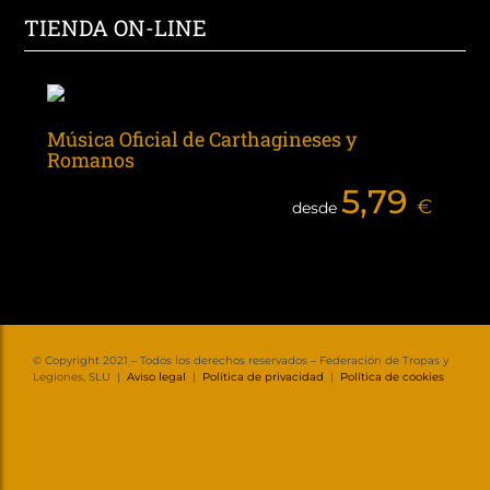
TIENDA ON-LINE
Música Oficial de Carthagineses y
Romanos
5,79
€
desde
© Copyright 2021 – Todos los derechos reservados – Federación de Tropas y
Legiones, SLU |
Aviso legal
|
Política de privacidad
|
Política de cookies