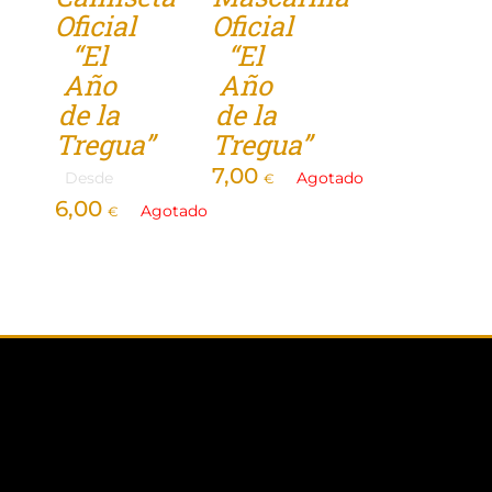
Oficial
Oficial
Tienda
“El
“El
Año
Año
de la
de la
Tregua”
Tregua”
7,00
Desde
Agotado
€
6,00
Agotado
€