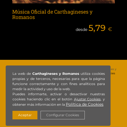
Música Oficial de Carthagineses y
Romanos
5,79
€
desde
© Copyright 2021 – Todos los derechos reservados – Federación de Tropas y
Legiones, SLU |
Aviso legal
|
Política de privacidad
|
Política de cookies
La web de
Carthagineses y Romanos
utiliza cookies
propias y de terceros, necesarias para que la página
funcione correctamente y con fines analíticos para
medir la actividad y uso de la web.
Puedes informarte, activar o desactivar nuestras
cookies haciendo clic en el botón
Ajustar Cookies
, y
Política de Cookies
obtener más información en la
Aceptar
Configurar Cookies