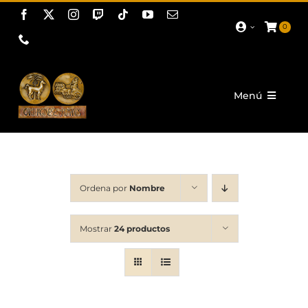
Saltar
al
0
contenido
Menú
Actualidad
Corporativo
Ordena por
Nombre
Tropas y Legiones
Fiestas
Mostrar
24 productos
Promoción
PROYECTOS