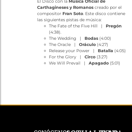
El Disco con la
Música Oficial de
Tienda
Carthagineses y Romanos
creado por el
compositor
Fran Soto
. Este disco contiene
las siguientes pistas de música:
The Fate of the Five Hill |
Pregón
(4:38).
The Wedding |
Bodas
(4:00)
The Oracle |
Oráculo
(4:27)
Release your Power |
Batalla
(4:05)
For the Glory |
Circo
(3:27)
We Will Prevail |
Apagado
(5:01)