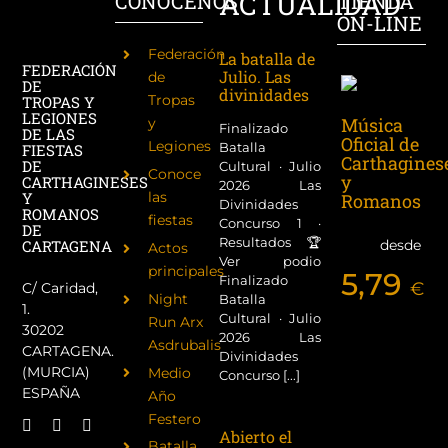
ACTUALIDAD
CONÓCENOS
TIENDA
ON-LINE
Federación
La batalla de
FEDERACIÓN
Julio. Las
de
DE
divinidades
Tropas
TROPAS Y
LEGIONES
Música
y
Finalizado
DE LAS
Oficial de
Legiones
Batalla
FIESTAS
Carthagines
DE
Cultural · Julio
Conoce
y
CARTHAGINESES
2026 Las
las
Y
Romanos
Divinidades
ROMANOS
fiestas
Concurso 1 ·
DE
Resultados 🏆
desde
CARTAGENA
Actos
Ver podio
principales
5,79
Finalizado
€
C/ Caridad,
Night
Batalla
1.
Cultural · Julio
Run Arx
30202
2026 Las
Asdrubalis
CARTAGENA.
Divinidades
(MURCIA)
Medio
Concurso [...]
ESPAÑA
Año
Festero
Abierto el
Batalla