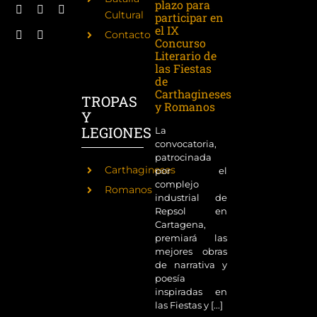
plazo para
Cultural
participar en
el IX
Contacto
Concurso
Literario de
las Fiestas
de
Carthagineses
TROPAS
y Romanos
Y
LEGIONES
La
convocatoria,
patrocinada
Carthagineses
por el
complejo
Romanos
industrial de
Repsol en
Cartagena,
premiará las
mejores obras
de narrativa y
poesía
inspiradas en
las Fiestas y [...]