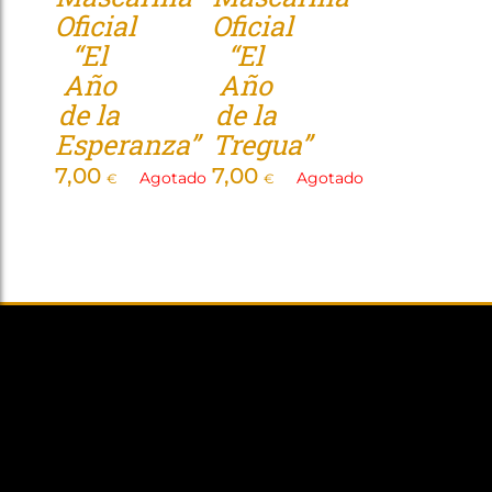
Oficial
Oficial
Tienda
“El
“El
Año
Año
de la
de la
Esperanza”
Tregua”
7,00
7,00
Agotado
Agotado
€
€