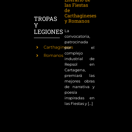
las Fiestas
de
Carthagineses
TROPAS
y Romanos
Y
LEGIONES
La
convocatoria,
patrocinada
Carthagineses
por el
complejo
Romanos
industrial de
Repsol en
Cartagena,
premiará las
mejores obras
de narrativa y
poesía
inspiradas en
las Fiestas y [...]