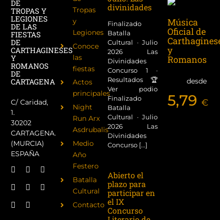
DE
divinidades
Tropas
TROPAS Y
LEGIONES
Música
y
Finalizado
DE LAS
Oficial de
Legiones
Batalla
FIESTAS
Carthagines
DE
Cultural · Julio
Conoce
y
CARTHAGINESES
2026 Las
las
Y
Romanos
Divinidades
ROMANOS
fiestas
Concurso 1 ·
DE
Resultados 🏆
desde
CARTAGENA
Actos
Ver podio
principales
5,79
Finalizado
€
C/ Caridad,
Night
Batalla
1.
Cultural · Julio
Run Arx
30202
2026 Las
Asdrubalis
CARTAGENA.
Divinidades
(MURCIA)
Medio
Concurso [...]
ESPAÑA
Año
Festero
Abierto el
Batalla
plazo para
Cultural
participar en
el IX
Contacto
Concurso
Literario de