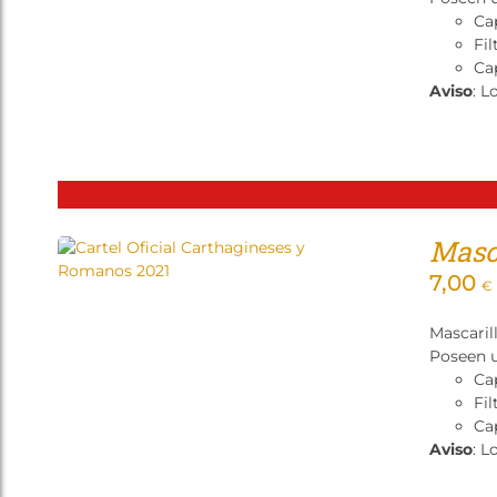
Ca
Fil
Cap
Aviso
: L
Masca
7,00
€
Mascaril
Poseen u
Ca
Fil
Cap
Aviso
: L