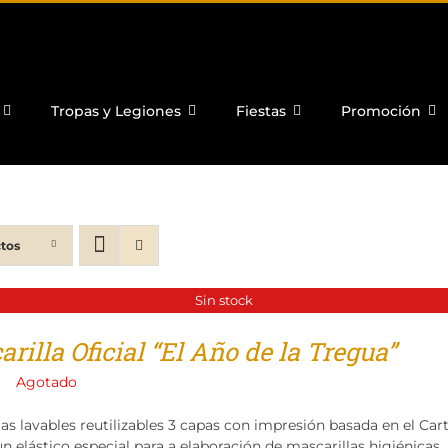
Tropas y Legiones
Fiestas
Promoción
tos
Sin stock
rilla Oficial “El Año de la Tregua”
Agotado
las lavables reutilizables 3 capas con impresión basada en el Ca
n elástico especial para a elaboración de mascarillas higiénicas.