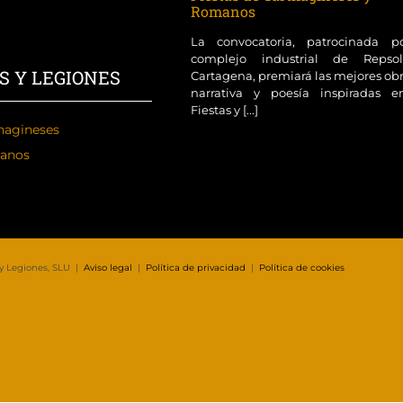
Romanos
La convocatoria, patrocinada p
complejo industrial de Reps
S Y LEGIONES
Cartagena, premiará las mejores ob
narrativa y poesía inspiradas e
Fiestas y [...]
hagineses
anos
 y Legiones, SLU |
Aviso legal
|
Política de privacidad
|
Política de cookies