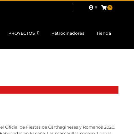
0
PROYECTOS
Patrocinadores
Tienda
rtel Oficial de Fiestas de Carthagineses y Romanos 2020.
 Fabricadas en España. Las mascarillas poseen 3 capas: