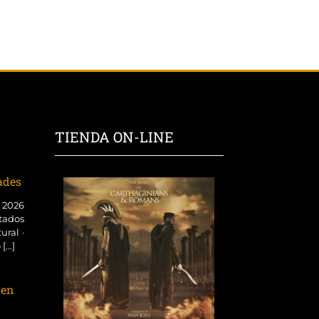
TIENDA ON-LINE
dades
o 2026
tados
ural ·
...]
 en