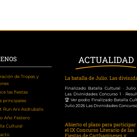
ACTUALIDAD
CENOS
ración de Tropas y
La batalla de Julio. Las divini
ones
Finalizado Batalla Cultural · Juli
ce las fiestas
Las Divinidades Concurso 1 · Resul
🏆 Ver podio Finalizado Batalla Cult
s principales
Julio 2026 Las Divinidades Concurso [
t Run Arx Asdrubalis
o Año Festero
Abierto el plazo para participar
la Cultural
el IX Concurso Literario de las
acto
Fiestas de Carthagineses y