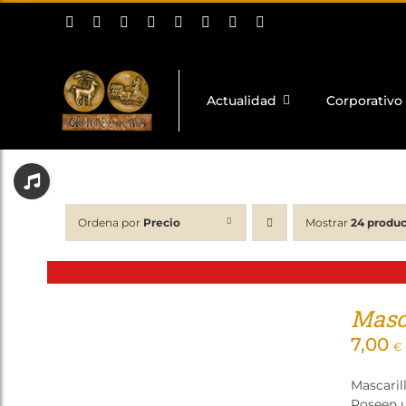
Saltar
al
contenido
Actualidad
Corporativo
Toggle
Sliding
Bar
Ordena por
Precio
Mostrar
24 produc
Area
Masca
7,00
€
Mascaril
Poseen u