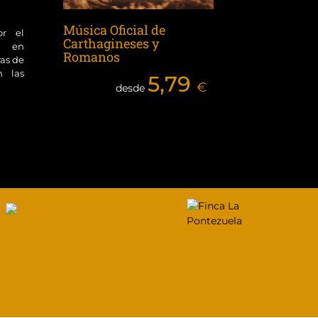
Música Oficial de
or el
Carthagineses y
ol en
Romanos
ras de
n las
5,79
€
desde