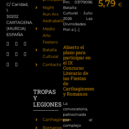
5,79
Pin: 03179096
€
C/ Caridad,
Night
Batalla
1.
Cultural · Julio
Run Arx
30202
2026 Las
Asdrubalis
CARTAGENA.
Divinidades
(MURCIA)
Medio
Pon a [...]
ESPAÑA
Año
Festero
Abierto el
Batalla
plazo para
Cultural
participar en
el IX
Contacto
Concurso
Literario de
las Fiestas
de
Carthagineses
TROPAS
y Romanos
Y
LEGIONES
La
convocatoria,
patrocinada
Carthagineses
por el
complejo
Romanos