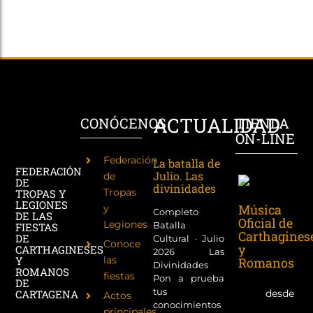
ACTUALIDAD
CONÓCENOS
TIENDA
ON-LINE
Federación
La batalla de
FEDERACIÓN
Julio. Las
de
DE
divinidades
Tropas
TROPAS Y
LEGIONES
Música
y
Completo
DE LAS
Oficial de
Legiones
Batalla
FIESTAS
Carthagines
DE
Cultural · Julio
Conoce
y
CARTHAGINESES
2026 Las
las
Y
Romanos
Divinidades
ROMANOS
fiestas
Pon a prueba
DE
tus
desde
CARTAGENA
Actos
conocimientos
principales