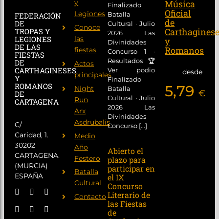
y
Música
Finalizado
Oficial
Legiones
Batalla
FEDERACIÓN
de
DE
Cultural · Julio
Conoce
Carthagines
TROPAS Y
2026 Las
las
LEGIONES
y
Divinidades
DE LAS
Romanos
fiestas
Concurso 1 ·
FIESTAS
Resultados 🏆
DE
Actos
CARTHAGINESES
Ver podio
desde
principales
Y
Finalizado
ROMANOS
5,79
Night
Batalla
€
DE
Cultural · Julio
Run
CARTAGENA
2026 Las
Arx
Divinidades
Asdrubalis
C/
Concurso [...]
Caridad, 1.
Medio
30202
Año
Abierto el
CARTAGENA.
Festero
plazo para
(MURCIA)
participar en
Batalla
ESPAÑA
el IX
Cultural
Concurso
Literario de
Contacto
las Fiestas
de