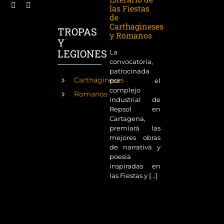
las Fiestas
de
Carthagineses
TROPAS
y Romanos
Y
LEGIONES
La
convocatoria,
patrocinada
Carthagineses
por el
complejo
Romanos
industrial de
Repsol en
Cartagena,
premiará las
mejores obras
de narrativa y
poesía
inspiradas en
las Fiestas y [...]