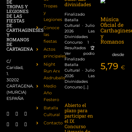
DE
divinidades
Tropas
TROPAS Y
LEGIONES
y
Finalizado
DE LAS
Música
Legiones
Batalla
FIESTAS
Oficial de
DE
Cultural · Julio
Conoce
Carthagines
CARTHAGINESES
2026 Las
las
Y
y
Divinidades
ROMANOS
Romanos
fiestas
Concurso 1 ·
DE
Resultados 🏆
CARTAGENA
Actos
Ver podio
desde
principales
Finalizado
C/
5,79
Night
Batalla
€
Caridad,
Cultural · Julio
Run Arx
1.
2026 Las
Asdrubalis
30202
Divinidades
CARTAGENA.
Medio
Concurso [...]
(MURCIA)
Año
ESPAÑA
Festero
Abierto el
Batalla
plazo para
Cultural
participar en
el IX
Contacto
Concurso
Literario de