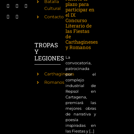
Batalla
plazo para
Cultural
participar en
el IX
Contacto
Concurso
Literario de
las Fiestas
de
Carthagineses
TROPAS
y Romanos
Y
LEGIONES
La
convocatoria,
patrocinada
Carthagineses
por el
complejo
Romanos
industrial de
Repsol en
Cartagena,
premiará las
mejores obras
de narrativa y
poesía
inspiradas en
las Fiestas y [...]