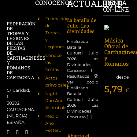
ACTUALIDAD
CONÓCENOS
TIENDA
ON-LINE
Federación
La batalla de
FEDERACIÓN
Julio. Las
de
DE
divinidades
Tropas
TROPAS Y
LEGIONES
Música
y
Finalizado
DE LAS
Oficial de
Legiones
Batalla
FIESTAS
Carthagines
DE
Cultural · Julio
Conoce
y
CARTHAGINESES
2026 Las
las
Y
Romanos
Divinidades
ROMANOS
fiestas
Concurso 1 ·
DE
Resultados 🏆
desde
CARTAGENA
Actos
Ver podio
principales
5,79
Finalizado
€
C/ Caridad,
Night
Batalla
1.
Cultural · Julio
Run Arx
30202
2026 Las
Asdrubalis
CARTAGENA.
Divinidades
(MURCIA)
Medio
Concurso [...]
ESPAÑA
Año
Festero
Abierto el