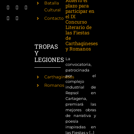
Abierto el
Batalla
plazo para
Cultural
participar en
el IX
Contacto
Concurso
Literario de
las Fiestas
de
Carthagineses
TROPAS
y Romanos
Y
LEGIONES
La
convocatoria,
patrocinada
por el
Carthagineses
complejo
Romanos
industrial de
Repsol en
Cartagena,
premiará las
mejores obras
de narrativa y
poesía
inspiradas en
las Fiestas y [...]