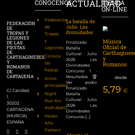
ACTUALIDAD
CONÓCENOS
TIENDA
ON-LINE
Federación
La batalla de
FEDERACIÓN
Julio. Las
de
DE
divinidades
TROPAS Y
Tropas
LEGIONES
Música
y
DE LAS
Finalizado
Oficial de
FIESTAS
Legiones
Batalla
Carthagines
DE
Cultural · Julio
Conoce
CARTHAGINESES
y
2026 Las
Y
las
Romanos
Divinidades
ROMANOS
fiestas
Concurso 1 ·
DE
CARTAGENA
Resultados 🏆
desde
Actos
Ver podio
principales
5,79
Finalizado
€
C/ Caridad,
Night
Batalla
1.
Cultural · Julio
Run Arx
30202
2026 Las
Asdrubalis
CARTAGENA.
Divinidades
(MURCIA)
Medio
Concurso [...]
ESPAÑA
Año
Festero