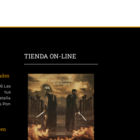
TIENDA ON-LINE
dades
26 Las
 tus
talla
es Pon
 en