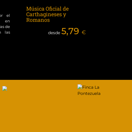
Música Oficial de
Carthagineses y
or el
Romanos
ol en
ras de
5,79
€
n las
desde