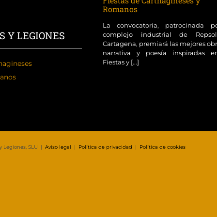
Fiestas de Carthagineses y
Romanos
La convocatoria, patrocinada p
S Y LEGIONES
complejo industrial de Reps
Cartagena, premiará las mejores ob
narrativa y poesía inspiradas e
Fiestas y [...]
hagineses
anos
 y Legiones, SLU |
Aviso legal
|
Política de privacidad
|
Política de cookies