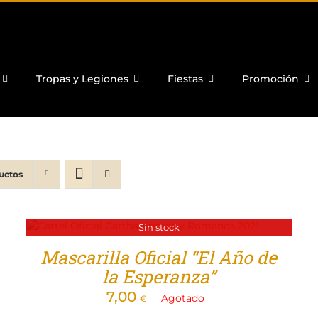
Tropas y Legiones
Fiestas
Promoción
uctos
Sin stock
Mascarilla Oficial “El Año de
la Esperanza”
7,00
Agotado
€