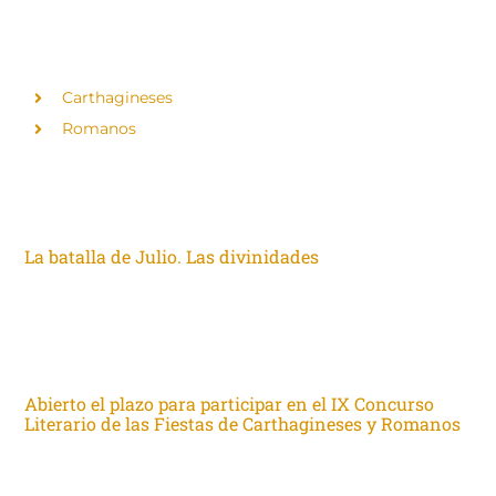
TROPAS Y LEGIONES
Carthagineses
Romanos
ACTUALIDAD
La batalla de Julio. Las divinidades
Finalizado Batalla Cultural · Julio 2026 Las Divinidades
Concurso 1 · Resultados 🏆 Ver podio Finalizado Batalla
Cultural · Julio 2026 Las Divinidades Concurso [...]
Abierto el plazo para participar en el IX Concurso
Literario de las Fiestas de Carthagineses y Romanos
La convocatoria, patrocinada por el complejo industrial de
Repsol en Cartagena, premiará las mejores obras de narrativa