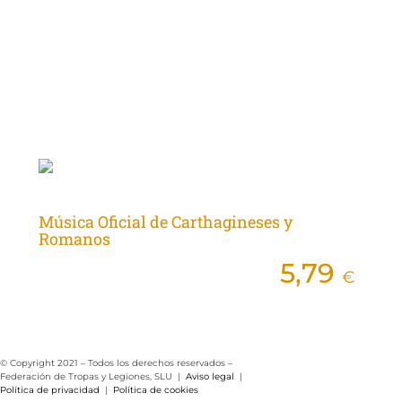
y poesía inspiradas en las Fiestas y [...]
TIENDA ON-LINE
Música Oficial de Carthagineses y
Romanos
5,79
€
desde
© Copyright 2021 – Todos los derechos reservados –
Federación de Tropas y Legiones, SLU |
Aviso legal
|
Política de privacidad
|
Política de cookies