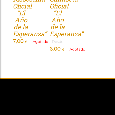
Oficial
Oficial
Tienda
“El
“El
Año
Año
de la
de la
Esperanza”
Esperanza”
7,00
Agotado
Desde
€
6,00
Agotado
€