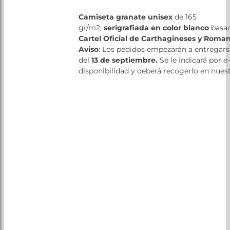
Patrocinadores
Camiseta granate unisex
de 165
Tienda
gr/m2,
serigrafiada en color blanco
basad
Cartel Oficial de Carthagineses y Roma
Aviso
: Los pedidos empezarán a entregarse
del
13 de septiembre.
Se le indicará por e
disponibilidad y deberá recogerlo en nuest