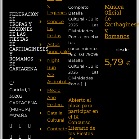
y
Música
Completo
Oficial
Legiones
Batalla
FEDERACIÓN
de
DE
Cultural · Julio
Conoce
Carthagines
TROPAS Y
2026 Las
las
LEGIONES
y
Divinidades
DE LAS
Romanos
fiestas
Pon a prueba
FIESTAS
tus
DE
Actos
CARTHAGINESES
conocimientos
desde
principales
Y
Pin: 03179096
ROMANOS
5,79
Night
Batalla
€
DE
Cultural · Julio
Run
CARTAGENA
2026 Las
Arx
Divinidades
Asdrubalis
C/
Pon a [...]
Caridad, 1.
Medio
30202
Año
Abierto el
CARTAGENA.
Festero
plazo para
(MURCIA)
participar en
Batalla
ESPAÑA
el IX
Cultural
Concurso
Literario de
Contacto
las Fiestas
de