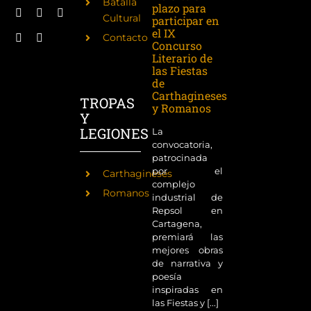
Batalla
plazo para
Cultural
participar en
el IX
Contacto
Concurso
Literario de
las Fiestas
de
Carthagineses
TROPAS
y Romanos
Y
LEGIONES
La
convocatoria,
patrocinada
por el
Carthagineses
complejo
Romanos
industrial de
Repsol en
Cartagena,
premiará las
mejores obras
de narrativa y
poesía
inspiradas en
las Fiestas y [...]