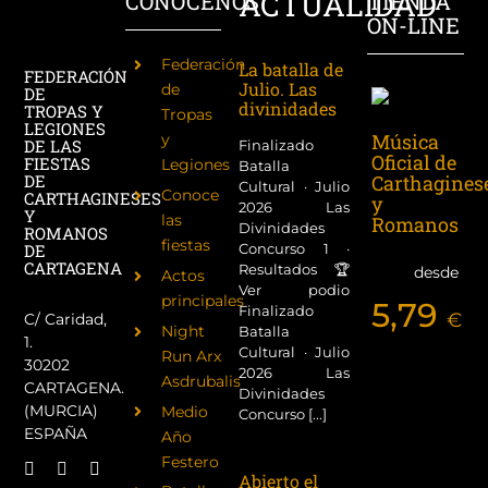
ACTUALIDAD
CONÓCENOS
TIENDA
ON-LINE
Federación
La batalla de
FEDERACIÓN
Julio. Las
de
DE
divinidades
TROPAS Y
Tropas
LEGIONES
Música
y
DE LAS
Finalizado
Oficial de
FIESTAS
Legiones
Batalla
Carthagines
DE
Cultural · Julio
Conoce
CARTHAGINESES
y
2026 Las
Y
las
Romanos
Divinidades
ROMANOS
fiestas
Concurso 1 ·
DE
CARTAGENA
Resultados 🏆
desde
Actos
Ver podio
principales
5,79
Finalizado
€
C/ Caridad,
Night
Batalla
1.
Cultural · Julio
Run Arx
30202
2026 Las
Asdrubalis
CARTAGENA.
Divinidades
(MURCIA)
Medio
Concurso [...]
ESPAÑA
Año
Festero
Abierto el