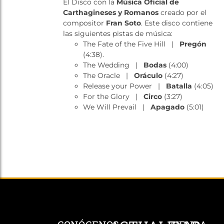
El Disco con la
Música Oficial de
Tienda
Carthagineses y Romanos
creado por el
compositor
Fran Soto
. Este disco contiene
las siguientes pistas de música:
The Fate of the Five Hill |
Pregón
(4:38).
The Wedding |
Bodas
(4:00)
The Oracle |
Oráculo
(4:27)
Release your Power |
Batalla
(4:05)
For the Glory |
Circo
(3:27)
We Will Prevail |
Apagado
(5:01)