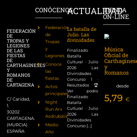
ACTUALIDAD
CONÓCENOS
TIENDA
ON-LINE
Federación
La batalla de
FEDERACIÓN
Julio. Las
de
DE
divinidades
TROPAS Y
Tropas
LEGIONES
Música
y
DE LAS
Finalizado
Oficial de
FIESTAS
Legiones
Batalla
Carthagines
DE
Cultural · Julio
Conoce
CARTHAGINESES
y
2026 Las
Y
las
Romanos
Divinidades
ROMANOS
fiestas
Concurso 1 ·
DE
CARTAGENA
Resultados 🏆
desde
Actos
Ver podio
principales
5,79
Finalizado
€
C/ Caridad,
Night
Batalla
1.
Cultural · Julio
Run Arx
30202
2026 Las
Asdrubalis
CARTAGENA.
Divinidades
(MURCIA)
Medio
Concurso [...]
ESPAÑA
Año