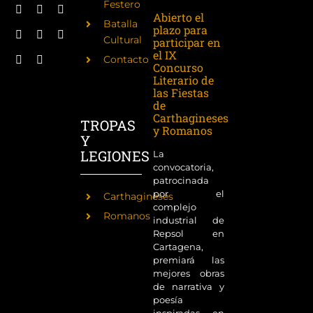
Festero
Abierto el
Batalla
plazo para
Cultural
participar en
el IX
Contacto
Concurso
Literario de
las Fiestas
de
Carthagineses
TROPAS
y Romanos
Y
LEGIONES
La
convocatoria,
patrocinada
por el
Carthagineses
complejo
Romanos
industrial de
Repsol en
Cartagena,
premiará las
mejores obras
de narrativa y
poesía
inspiradas en