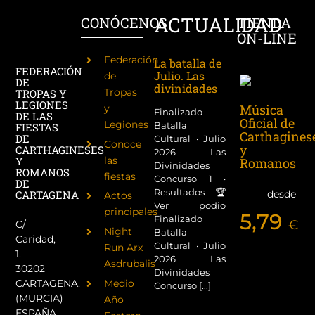
ACTUALIDAD
CONÓCENOS
TIENDA
ON-LINE
Federación
La batalla de
FEDERACIÓN
Julio. Las
de
DE
divinidades
Tropas
TROPAS Y
LEGIONES
Música
y
Finalizado
DE LAS
Oficial de
Legiones
Batalla
FIESTAS
Carthagines
DE
Cultural · Julio
Conoce
y
CARTHAGINESES
2026 Las
las
Y
Romanos
Divinidades
ROMANOS
fiestas
Concurso 1 ·
DE
Resultados 🏆
desde
CARTAGENA
Actos
Ver podio
principales
5,79
Finalizado
€
C/
Night
Batalla
Caridad,
Cultural · Julio
Run Arx
1.
2026 Las
Asdrubalis
30202
Divinidades
CARTAGENA.
Medio
Concurso [...]
(MURCIA)
Año
ESPAÑA