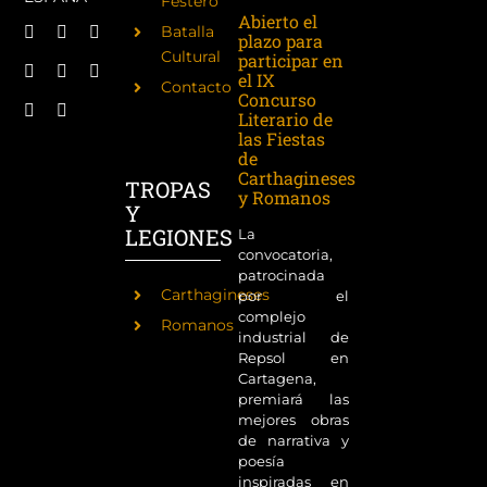
Festero
Abierto el
Batalla
plazo para
Cultural
participar en
el IX
Contacto
Concurso
Literario de
las Fiestas
de
Carthagineses
TROPAS
y Romanos
Y
LEGIONES
La
convocatoria,
patrocinada
Carthagineses
por el
complejo
Romanos
industrial de
Repsol en
Cartagena,
premiará las
mejores obras
de narrativa y
poesía
inspiradas en