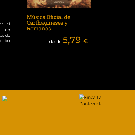
Música Oficial de
Carthagineses y
or el
Romanos
ol en
ras de
5,79
€
n las
desde