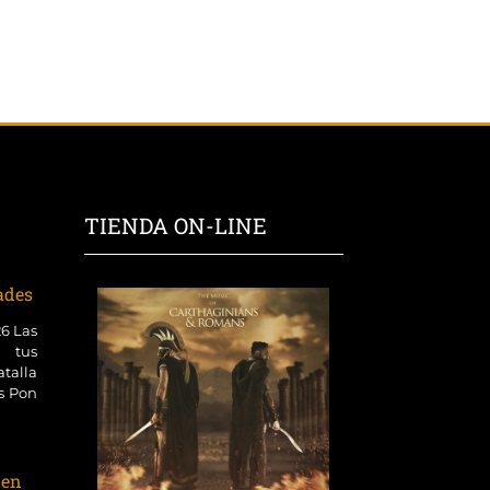
TIENDA ON-LINE
dades
26 Las
 tus
talla
es Pon
 en