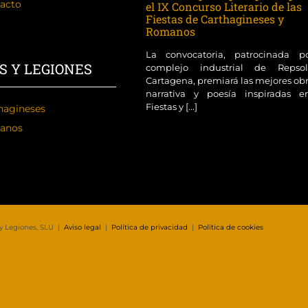
acto
el IX Concurso Literario de las
Fiestas de Carthagineses y
Romanos
La convocatoria, patrocinada p
S Y LEGIONES
complejo industrial de Reps
Cartagena, premiará las mejores ob
narrativa y poesía inspiradas e
Fiestas y [...]
hagineses
anos
 y Legiones, SLU |
Aviso legal
|
Política de privacidad
|
Política de cookies