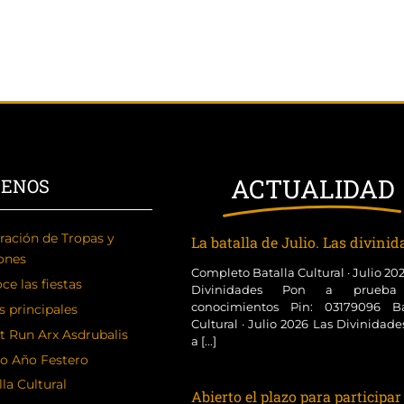
ACTUALIDAD
CENOS
ración de Tropas y
La batalla de Julio. Las divini
ones
Completo Batalla Cultural · Julio 20
ce las fiestas
Divinidades Pon a prueba
conocimientos Pin: 03179096 Ba
s principales
Cultural · Julio 2026 Las Divinidad
t Run Arx Asdrubalis
a [...]
o Año Festero
la Cultural
Abierto el plazo para participar