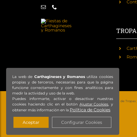
Cont
TROPA
Cart
Rom
La web de
Carthagineses y Romanos
utiliza cookies
propias y de terceros, necesarias para que la página
funcione correctamente y con fines analíticos para
medir la actividad y uso de la web.
Puedes informarte, activar o desactivar nuestras
© Copyright 2021 – Todos los derechos reservados – Federación de Tropas
cookies haciendo clic en el botón
Ajustar Cookies
, y
Política de Cookies
obtener más información en la
Aceptar
Configurar Cookies