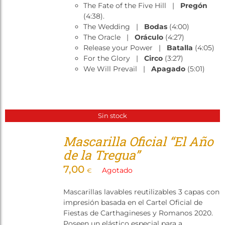
The Fate of the Five Hill |
Pregón
(4:38).
The Wedding |
Bodas
(4:00)
The Oracle |
Oráculo
(4:27)
Release your Power |
Batalla
(4:05)
For the Glory |
Circo
(3:27)
We Will Prevail |
Apagado
(5:01)
Sin stock
Mascarilla Oficial “El Año
de la Tregua”
7,00
Agotado
€
Mascarillas lavables reutilizables 3 capas con
impresión basada en el Cartel Oficial de
Fiestas de Carthagineses y Romanos 2020.
Poseen un elástico especial para a