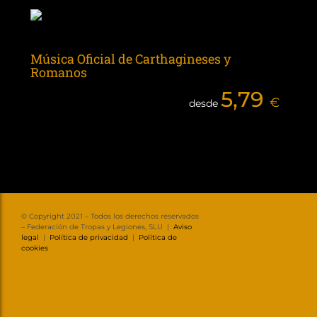
Música Oficial de Carthagineses y
Romanos
5,79
€
desde
© Copyright 2021 – Todos los derechos reservados
– Federación de Tropas y Legiones, SLU |
Aviso
legal
|
Política de privacidad
|
Política de
cookies