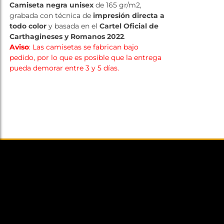
Camiseta negra unisex
de 165 gr/m2,
grabada con técnica de
impresión directa a
todo color
y basada en el
Cartel Oficial de
Carthagineses y Romanos 2022
.
Aviso
: Las camisetas se fabrican bajo
pedido, por lo que es posible que la entrega
pueda demorar entre 3 y 5 días.