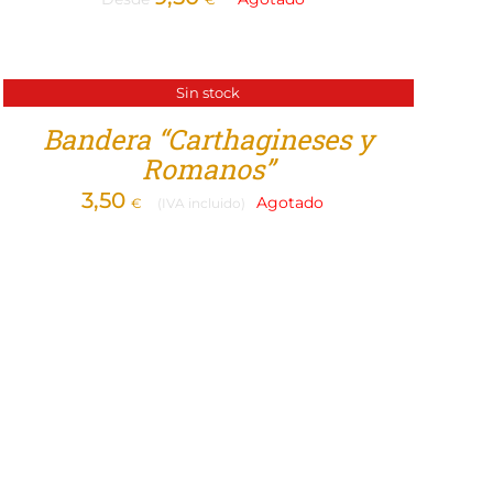
Sin stock
Bandera “Carthagineses y
Romanos”
3,50
Agotado
€
(IVA incluido)