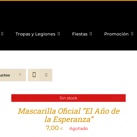
Tropas y Legiones
Fiestas
Promoción
uctos
Sin stock
Mascarilla Oficial “El Año de
la Esperanza”
7,00
Agotado
€