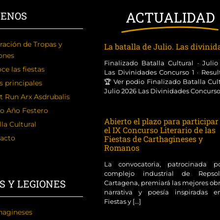
ACTUALIDAD
CENOS
ración de Tropas y
La batalla de Julio. Las divini
ones
Finalizado Batalla Cultural · Juli
ce las fiestas
Las Divinidades Concurso 1 · Resul
🏆 Ver podio Finalizado Batalla Cult
s principales
Julio 2026 Las Divinidades Concurso [
t Run Arx Asdrubalis
o Año Festero
Abierto el plazo para participar
la Cultural
el IX Concurso Literario de las
acto
Fiestas de Carthagineses y
Romanos
La convocatoria, patrocinada p
complejo industrial de Reps
S Y LEGIONES
Cartagena, premiará las mejores ob
narrativa y poesía inspiradas e
Fiestas y [...]
hagineses