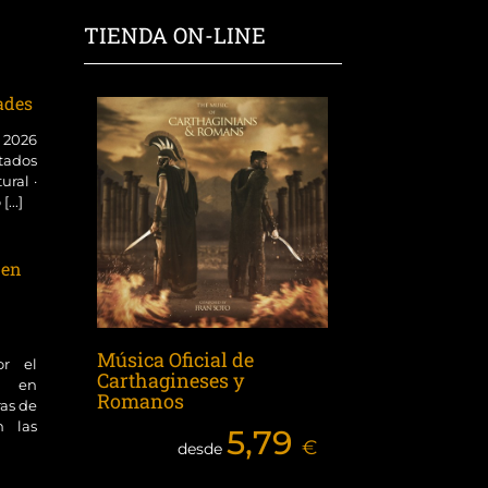
TIENDA ON-LINE
dades
o 2026
tados
ural ·
...]
 en
Música Oficial de
or el
Carthagineses y
ol en
Romanos
ras de
n las
5,79
€
desde