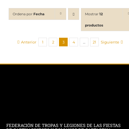
Ordena por
Fecha
Mostrar
12
productos
Anterior
1
2
3
4
…
21
Siguiente
FEDERACIÓN DE TROPAS Y LEGIONES DE LAS FIESTAS