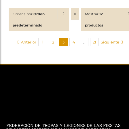
Ordena por
Orden
Mostrar
12
predeterminado
productos
Anterior
1
2
3
4
…
21
Siguiente
FEDERACIÓN DE TROPAS Y LEGIONES DE LAS FIESTAS