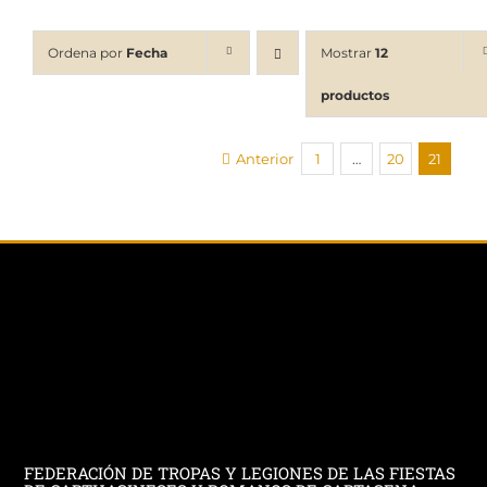
Ordena por
Fecha
Mostrar
12
productos
Anterior
1
…
20
21
FEDERACIÓN DE TROPAS Y LEGIONES DE LAS FIESTAS