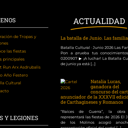
ACTUALIDAD
CENOS
ración de Tropas y
La batalla de Junio. Las famili
ones
Batalla Cultural · Junio 2026 Las Fa
ce las fiestas
Pon a prueba tus conocimientos
0200907 ▶ ¡A luchar! La Batalla Cu
s principales
de junio ya está [...]
t Run Arx Asdrubalis
o Año Festero
Natalia Lucas,
la Cultural
ganadora del
acto
concurso del cart
anunciador de la XXXVII edici
de Carthagineses y Romanos
“Raíces de Guerra”, la obra
S Y LEGIONES
representará las fiestas de 2026 El 
de los Molinos acogió anoch
presentación oficial del cartel [...]