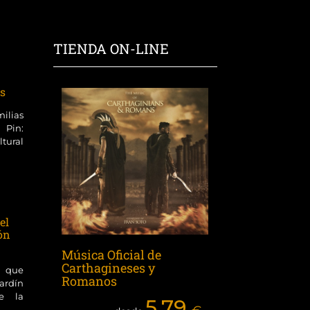
TIENDA ON-LINE
as
milias
 Pin:
ltural
el
ón
Música Oficial de
Carthagineses y
 que
Romanos
Jardín
e la
5,79