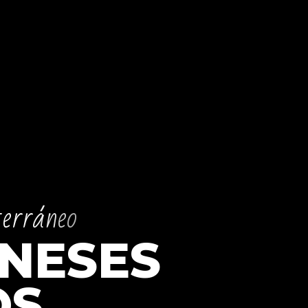
t
e
r
r
á
n
e
o
N
E
S
E
S
O
S