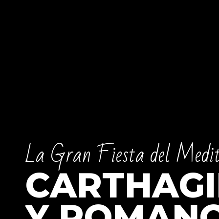
L
a
G
r
a
n
F
i
e
s
t
a
d
e
l
M
e
d
i
C
A
R
T
H
A
G
I
Y
R
O
M
A
N